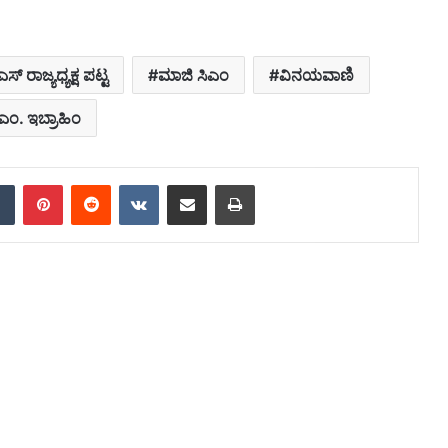
ಎಸ್ ರಾಜ್ಯಧ್ಯಕ್ಷ ಪಟ್ಟ
ಮಾಜಿ ಸಿಎಂ
ವಿನಯವಾಣಿ
.ಎಂ. ಇಬ್ರಾಹಿಂ
dIn
Tumblr
Pinterest
Reddit
VKontakte
Share via Email
Print