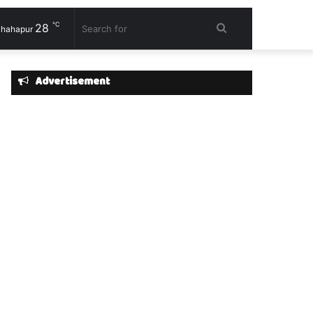
℃
28
Search
hahapur
for
Advertisement