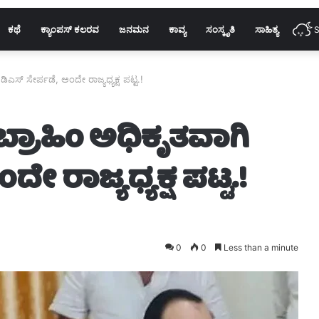
ಕಥೆ
ಕ್ಯಾಂಪಸ್ ಕಲರವ
ಜನಮನ
ಕಾವ್ಯ
ಸಂಸ್ಕೃತಿ
ಸಾಹಿತ್ಯ
S
ಿಎಸ್ ಸೇರ್ಪಡೆ, ಅಂದೇ ರಾಜ್ಯಧ್ಯಕ್ಷ ಪಟ್ಟ.!
ಬ್ರಾಹಿಂ ಅಧಿಕೃತವಾಗಿ
ೇ ರಾಜ್ಯಧ್ಯಕ್ಷ ಪಟ್ಟ.!
0
0
Less than a minute