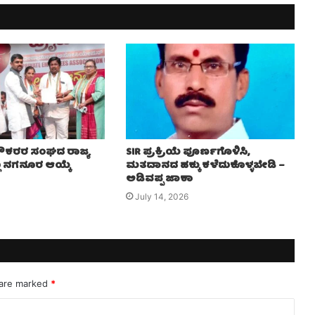
 ನೌಕರರ ಸಂಘದ ರಾಜ್ಯ
SIR ಪ್ರಕ್ರಿಯೆ ಪೂರ್ಣಗೊಳಿಸಿ,
ಲು ನಗನೂರ ಆಯ್ಕೆ
ಮತದಾನದ ಹಕ್ಕು ಕಳೆದುಕೊಳ್ಳಬೇಡಿ –
ಅಡಿವಪ್ಪ ಜಾಕಾ
July 14, 2026
 are marked
*