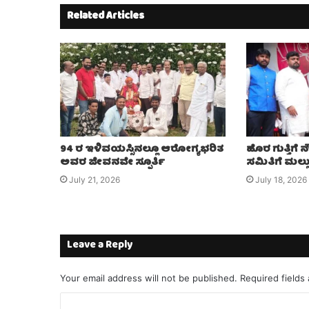
Related Articles
94 ರ ಇಳಿವಯಸ್ಸಿನಲ್ಲೂ ಆರೋಗ್ಯಭರಿತ
ಹೊರ ಗುತ್ತಿಗೆ
ಅವರ ಜೀವನವೇ ಸ್ಪೂರ್ತಿ
ಸಮಿತಿಗೆ ಮಲ್
July 21, 2026
July 18, 2026
Leave a Reply
Your email address will not be published.
Required fields
C