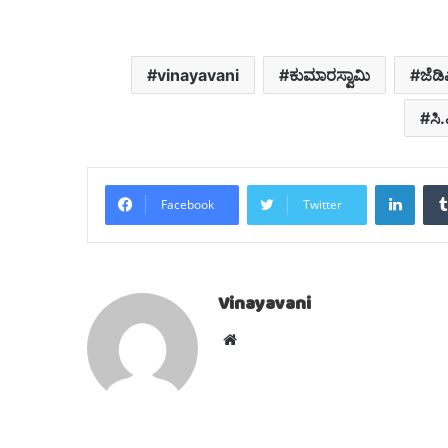
vinayavani
ಕುಮಾರಸ್ವಾಮಿ
ಜೆಡಿ
ಸಿ
Linke
Facebook
Twitter
Vinayavani
Website