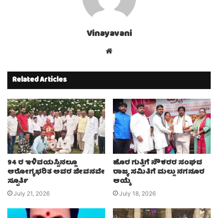
Vinayavani
Website
Related Articles
94 ರ ಇಳಿವಯಸ್ಸಿನಲ್ಲೂ
ಹೊರ ಗುತ್ತಿಗೆ ನೌಕರರ ಸಂಘದ
ಆರೋಗ್ಯಭರಿತ ಅವರ ಜೀವನವೇ
ರಾಜ್ಯ ಸಮಿತಿಗೆ ಮಲ್ಲು ನಗನೂರ
ಸ್ಪೂರ್ತಿ
ಆಯ್ಕೆ
July 21, 2026
July 18, 2026