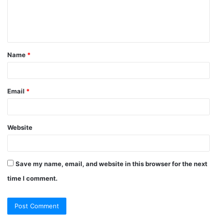
e
n
t
Name
*
*
Email
*
Website
Save my name, email, and website in this browser for the next
time I comment.