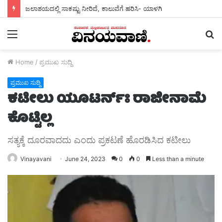
ಜಲಾಶಯದಲ್ಲಿ ಸಾಕಷ್ಟು ನೀರಿದೆ, ಕಾಲುವೆಗೆ ಹರಿಸಿ- ಯಾಳಗಿ
Menu
S
fo
Home
/
ಪ್ರಮುಖ ಸುದ್ದಿ
ಪ್ರಮುಖ ಸುದ್ದಿ
ಕಟೀಲು ಯೂಟರ್ನ್ಃ ರಾಜೀನಾಮೆ
ಕೊಟ್ಟಿಲ್ಲ
ಸತ್ಯಕ್ಕೆ ದೂರವಾದದು ಎಂದು ಪ್ರಕಟಣೆ‌ ಹೊರಡಿಸಿದ ಕಟೀಲು
Vinayavani
June 24, 2023
0
0
Less than a minute