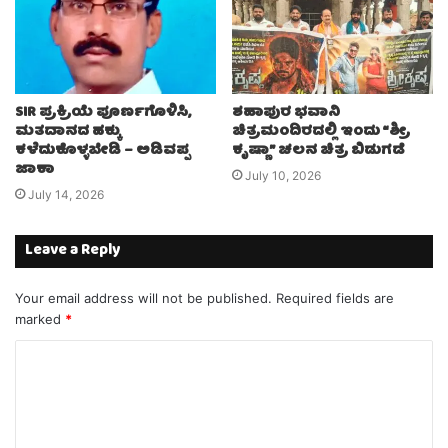
SIR ಪ್ರಕ್ರಿಯೆ ಪೂರ್ಣಗೊಳಿಸಿ,
ಶಹಾಪುರ ಭವಾನಿ
ಮತದಾನದ ಹಕ್ಕು
ಚಿತ್ರಮಂದಿರದಲ್ಲಿ ಇಂದು “ಶ್ರೀ
ಕಳೆದುಕೊಳ್ಳಬೇಡಿ – ಅಡಿವಪ್ಪ
ಕೃಷ್ಣಾ” ಚಲನ ಚಿತ್ರ ಬಿಡುಗಡೆ
ಜಾಕಾ
July 10, 2026
July 14, 2026
Leave a Reply
Your email address will not be published.
Required fields are
marked
*
C
o
m
m