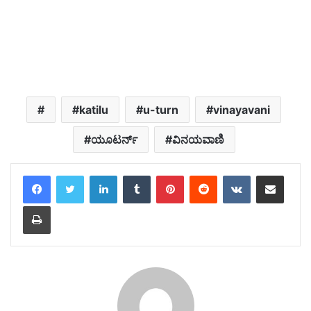
katilu
u-turn
vinayavani
ಯೂಟರ್ನ್
ವಿನಯವಾಣಿ
LinkedIn
Tumblr
Pinterest
Reddit
VKontakte
Share via Email
Print