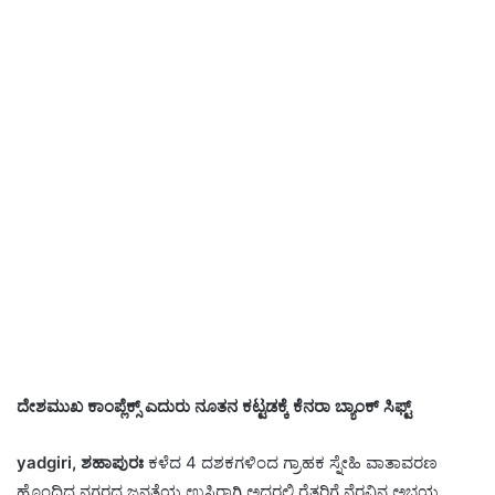
ದೇಶಮುಖ ಕಾಂಪ್ಲೆಕ್ಸ್ ಎದುರು ನೂತನ ಕಟ್ಟಡಕ್ಕೆ ಕೆನರಾ ಬ್ಯಾಂಕ್ ಸಿಫ್ಟ್
yadgiri, ಶಹಾಪುರಃ
ಕಳೆದ 4 ದಶಕಗಳಿಂದ ಗ್ರಾಹಕ ಸ್ನೇಹಿ ವಾತಾವರಣ
ಹೊಂದಿದ್ದ ನಗರದ ಜನತೆಯ ಉಸಿರಾಗಿ ಅದರಲ್ಲಿ ರೈತರಿಗೆ ನೆರವಿನ ಅಭಯ