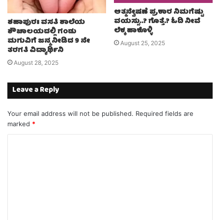
ಆತ್ಮನ್ವೇಷಣೆ ಪ್ರಕಾರ ನಿಮಗೆಷ್ಟು
ವಯಸ್ಸು..? ಗೊತ್ತೆ.? ಓದಿ ನೀವೆ
ಶಹಾಪುರಃ ವಸತಿ ಶಾಲೆಯ
ಲೆಕ್ಕ ಹಾಕೊಳ್ಳಿ
ಶೌಚಾಲಯದಲ್ಲಿ ಗಂಡು
ಮಗುವಿಗೆ ಜನ್ಮ ನೀಡಿದ 9 ನೇ
August 25, 2025
ತರಗತಿ ವಿದ್ಯಾರ್ಥಿನಿ
August 28, 2025
Leave a Reply
Your email address will not be published.
Required fields are
marked
*
C
o
m
m
e
n