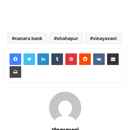
canara bank
shahapur
vinayavani
LinkedIn
Tumblr
Pinterest
Reddit
VKontakte
Share via Email
Print