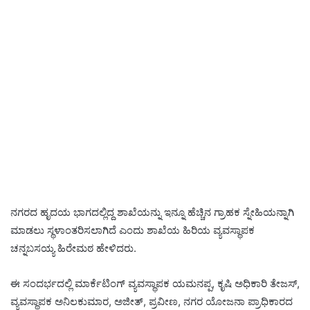
ನಗರದ ಹೃದಯ ಭಾಗದಲ್ಲಿದ್ದ ಶಾಖೆಯನ್ನು ಇನ್ನೂ ಹೆಚ್ಚಿನ ಗ್ರಾಹಕ ಸ್ನೇಹಿಯನ್ನಾಗಿ
ಮಾಡಲು ಸ್ಥಳಾಂತರಿಸಲಾಗಿದೆ ಎಂದು ಶಾಖೆಯ ಹಿರಿಯ ವ್ಯವಸ್ಥಾಪಕ
ಚನ್ನಬಸಯ್ಯ ಹಿರೇಮಠ ಹೇಳಿದರು.
ಈ ಸಂದರ್ಭದಲ್ಲಿ ಮಾರ್ಕೆಟಿಂಗ್ ವ್ಯವಸ್ಥಾಪಕ ಯಮನಪ್ಪ, ಕೃಷಿ ಅಧಿಕಾರಿ ತೇಜಸ್,
ವ್ಯವಸ್ಥಾಪಕ ಅನಿಲಕುಮಾರ, ಅಜೀತ್, ಪ್ರವೀಣ, ನಗರ ಯೋಜನಾ ಪ್ರಾಧಿಕಾರದ