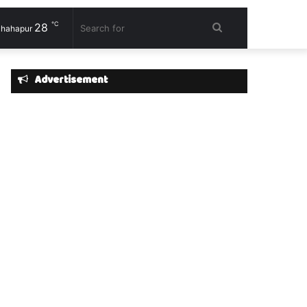
℃
28
Search
hahapur
for
Advertisement