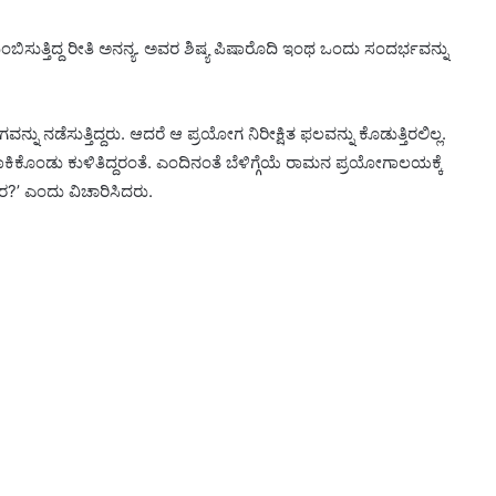
ದುಂಬಿಸುತ್ತಿದ್ದ ರೀತಿ ಅನನ್ಯ. ಅವರ ಶಿಷ್ಯ ಪಿಷಾರೊದಿ ಇಂಥ ಒಂದು ಸಂದರ್ಭವನ್ನು
 ನಡೆಸುತ್ತಿದ್ದರು. ಆದರೆ ಆ ಪ್ರಯೋಗ ನಿರೀಕ್ಷಿತ ಫಲವನ್ನು ಕೊಡುತ್ತಿರಲಿಲ್ಲ.
ು ಕುಳಿತಿದ್ದರಂತೆ. ಎಂದಿನಂತೆ ಬೆಳಿಗ್ಗೆಯೆ ರಾಮನ ಪ್ರಯೋಗಾಲಯಕ್ಕೆ
?’ ಎಂದು ವಿಚಾರಿಸಿದರು.