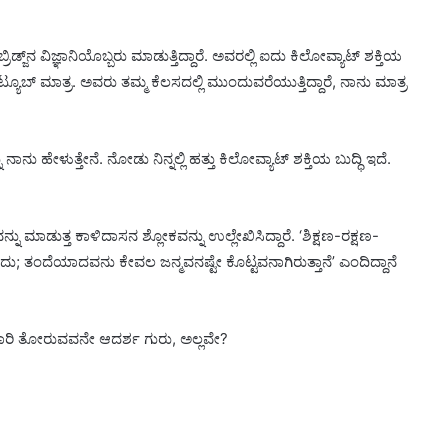
್‌ನ ವಿಜ್ಞಾನಿಯೊಬ್ಬರು ಮಾಡುತ್ತಿದ್ದಾರೆ. ಅವರಲ್ಲಿ ಐದು ಕಿಲೋವ್ಯಾಟ್ ಶಕ್ತಿಯ
್ಯೂಬ್ ಮಾತ್ರ. ಅವರು ತಮ್ಮ ಕೆಲಸದಲ್ಲಿ ಮುಂದುವರೆಯುತ್ತಿದ್ದಾರೆ, ನಾನು ಮಾತ್ರ
ನು ಹೇಳುತ್ತೇನೆ. ನೋಡು ನಿನ್ನಲ್ಲಿ ಹತ್ತು ಕಿಲೋವ್ಯಾಟ್ ಶಕ್ತಿಯ ಬುದ್ಧಿ ಇದೆ.
 ಮಾಡುತ್ತ ಕಾಳಿದಾಸನ ಶ್ಲೋಕವನ್ನು ಉಲ್ಲೇಖಿಸಿದ್ದಾರೆ. ‘ಶಿಕ್ಷಣ-ರಕ್ಷಣ-
 ತಂದೆಯಾದವನು ಕೇವಲ ಜನ್ಮವನಷ್ಟೇ ಕೊಟ್ಟವನಾಗಿರುತ್ತಾನೆ’ ಎಂದಿದ್ದಾನೆ
ೆ ದಾರಿ ತೋರುವವನೇ ಆದರ್ಶ ಗುರು, ಅಲ್ಲವೇ?