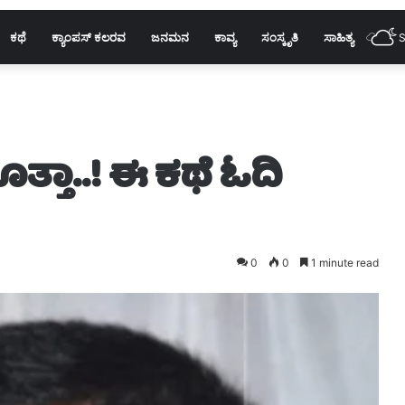
ಕಥೆ
ಕ್ಯಾಂಪಸ್ ಕಲರವ
ಜನಮನ
ಕಾವ್ಯ
ಸಂಸ್ಕೃತಿ
ಸಾಹಿತ್ಯ
S
ತ್ತಾ..! ಈ ಕಥೆ ಓದಿ
0
0
1 minute read