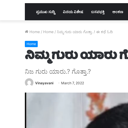
ಪ್ರಮುಖ ಸುದ್ದಿ
ವಿನಯ ವಿಶೇಷ
ಬಸವಭಕ್ತಿ
ಅಂಕಣ
Home
/
Home
/
ನಿಮ್ಮ ಗುರು ಯಾರು ಗೊತ್ತಾ..! ಈ ಕಥೆ ಓದಿ
Home
ನಿಮ್ಮ ಗುರು ಯಾರು ಗೊ
ನಿಜ ಗುರು ಯಾರು.? ಗೊತ್ತಾ.?
Vinayavani
March 7, 2022