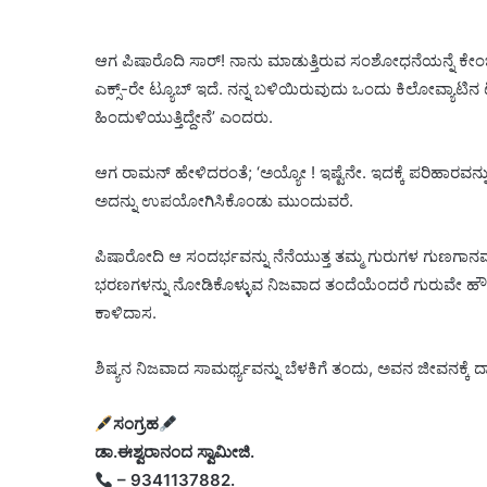
ಆಗ ಪಿಷಾರೊದಿ ಸಾರ್! ನಾನು ಮಾಡುತ್ತಿರುವ ಸಂಶೋಧನೆಯನ್ನೆ ಕೇಂಬ್ರಿಡ್ಜ
ಎಕ್ಸ್-ರೇ ಟ್ಯೂಬ್ ಇದೆ. ನನ್ನ ಬಳಿಯಿರುವುದು ಒಂದು ಕಿಲೋವ್ಯಾಟಿನ ಟ
ಹಿಂದುಳಿಯುತ್ತಿದ್ದೇನೆ’ ಎಂದರು.
ಆಗ ರಾಮನ್ ಹೇಳಿದರಂತೆ; ‘ಅಯ್ಯೋ ! ಇಷ್ಟೆನೇ. ಇದಕ್ಕೆ ಪರಿಹಾರವನ್ನು ನಾ
ಅದನ್ನು ಉಪಯೋಗಿಸಿಕೊಂಡು ಮುಂದುವರೆ.
ಪಿಷಾರೋದಿ ಆ ಸಂದರ್ಭವನ್ನು ನೆನೆಯುತ್ತ ತಮ್ಮ ಗುರುಗಳ ಗುಣಗಾನವನ್ನು
ಭರಣಗಳನ್ನು ನೋಡಿಕೊಳ್ಳುವ ನಿಜವಾದ ತಂದೆಯೆಂದರೆ ಗುರುವೇ ಹೌದು;
ಕಾಳಿದಾಸ.
ಶಿಷ್ಯನ ನಿಜವಾದ ಸಾಮರ್ಥ್ಯವನ್ನು ಬೆಳಕಿಗೆ ತಂದು, ಅವನ ಜೀವನಕ್ಕ
ಸಂಗ್ರಹ
ಡಾ.ಈಶ್ವರಾನಂದ ಸ್ವಾಮೀಜಿ.
– 9341137882.