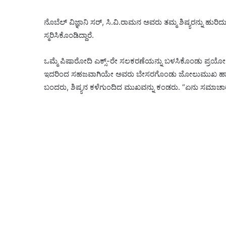
ನೊಬೆಲ್ ವಿಜ್ಞಾನಿ ಸರ್, ಸಿ.ವಿ.ರಾಮನ ಅವರು ತಮ್ಮ ಶಿಷ್ಯರನ್ನು ಹುರಿ
ಸ್ಮರಿಸಿಕೊಂಡಿದ್ದಾರೆ.
ಒಮ್ಮೆ ಪಿಷಾರೋದಿ ಎಕ್ಸ್-ರೇ ಸಲಕರಣೆಯನ್ನು ಬಳಸಿಕೊಂಡು ಪ್ರಯೋಗವನ್ನು
ಇದರಿಂದ ಸಹಜವಾಗಿಯೇ ಅವರು ಬೇಸರಗೊಂಡು ಜೋಲುಮುಖ ಹಾಕಿಕೊಂಡ
ಬಂದರು, ಶಿಷ್ಯನ ಕಳೆಗುಂದಿದ ಮುಖವನ್ನು ಕಂಡರು. “ಏನು ಸಮಾಚಾರ