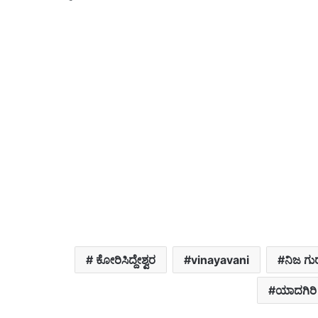
‌ ಕೋರಿಸಿದ್ದೇಶ್ವರ
vinayavani
ನಿಜ ಗು
ಯಾದಗಿರಿ