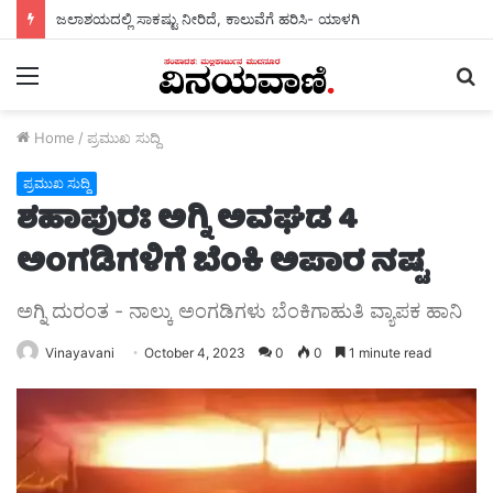
ಜಲಾಶಯದಲ್ಲಿ ಸಾಕಷ್ಟು ನೀರಿದೆ, ಕಾಲುವೆಗೆ ಹರಿಸಿ- ಯಾಳಗಿ
Menu
S
fo
Home
/
ಪ್ರಮುಖ ಸುದ್ದಿ
ಪ್ರಮುಖ ಸುದ್ದಿ
ಶಹಾಪುರಃ ಅಗ್ನಿ ಅವಘಡ 4
ಅಂಗಡಿಗಳಿಗೆ ಬೆಂಕಿ ಅಪಾರ ನಷ್ಟ
ಅಗ್ನಿ ದುರಂತ - ನಾಲ್ಕು ಅಂಗಡಿಗಳು ಬೆಂಕಿಗಾಹುತಿ ವ್ಯಾಪಕ ಹಾನಿ
Vinayavani
October 4, 2023
0
0
1 minute read