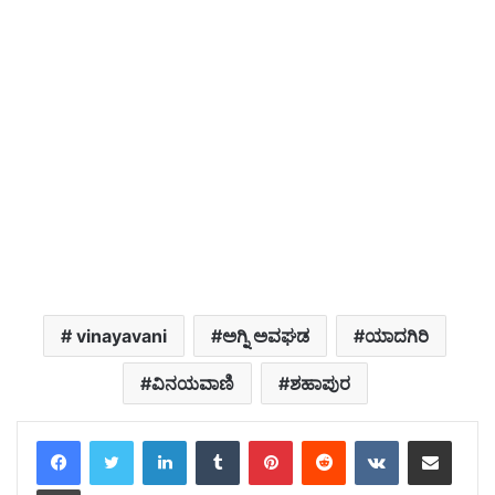
‌ vinayavani
ಅಗ್ನಿ ಅವಘಡ
ಯಾದಗಿರಿ
ವಿನಯವಾಣಿ
ಶಹಾಪುರ
LinkedIn
Tumblr
Pinterest
Reddit
VKontakte
Share via Email
Print