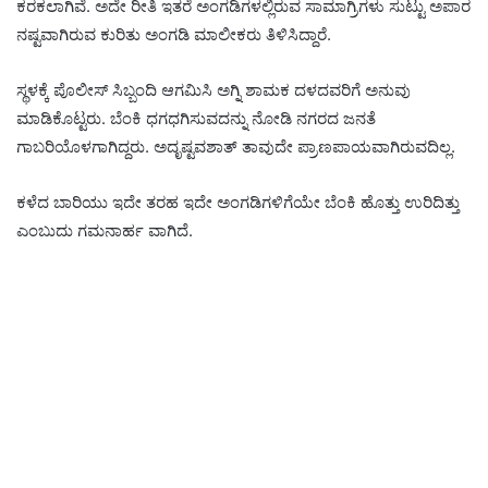
ಕರಕಲಾಗಿವೆ. ಅದೇ ರೀತಿ ಇತರೆ ಅಂಗಡಿಗಳಲ್ಲಿರುವ ಸಾಮಾಗ್ರಿಗಳು ಸುಟ್ಟು ಅಪಾರ
ನಷ್ಟವಾಗಿರುವ ಕುರಿತು ಅಂಗಡಿ ಮಾಲೀಕರು ತಿಳಿಸಿದ್ದಾರೆ.
ಸ್ಥಳಕ್ಕೆ ಪೊಲೀಸ್ ಸಿಬ್ಬಂದಿ‌ ಆಗಮಿಸಿ ಅಗ್ನಿ ಶಾಮಕ ದಳದವರಿಗೆ ಅನುವು
ಮಾಡಿಕೊಟ್ಟರು. ಬೆಂಕಿ ಧಗಧಗಿಸುವದನ್ನು ನೋಡಿ ನಗರದ ಜನತೆ
ಗಾಬರಿಯೊಳಗಾಗಿದ್ದರು. ಅದೃಷ್ಟವಶಾತ್ ತಾವುದೇ ಪ್ರಾಣಪಾಯವಾಗಿರುವದಿಲ್ಲ.
ಕಳೆದ ಬಾರಿಯು ಇದೇ ತರಹ ಇದೇ ಅಂಗಡಿಗಳಿಗೆಯೇ ಬೆಂಕಿ ಹೊತ್ತು ಉರಿದಿತ್ತು
ಎಂಬುದು ಗಮನಾರ್ಹ ವಾಗಿದೆ.