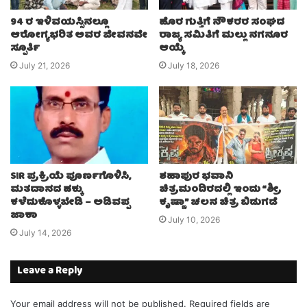
94 ರ ಇಳಿವಯಸ್ಸಿನಲ್ಲೂ
ಹೊರ ಗುತ್ತಿಗೆ ನೌಕರರ ಸಂಘದ
ಆರೋಗ್ಯಭರಿತ ಅವರ ಜೀವನವೇ
ರಾಜ್ಯ ಸಮಿತಿಗೆ ಮಲ್ಲು ನಗನೂರ
ಸ್ಪೂರ್ತಿ
ಆಯ್ಕೆ
July 21, 2026
July 18, 2026
SIR ಪ್ರಕ್ರಿಯೆ ಪೂರ್ಣಗೊಳಿಸಿ,
ಶಹಾಪುರ ಭವಾನಿ
ಮತದಾನದ ಹಕ್ಕು
ಚಿತ್ರಮಂದಿರದಲ್ಲಿ ಇಂದು “ಶ್ರೀ
ಕಳೆದುಕೊಳ್ಳಬೇಡಿ – ಅಡಿವಪ್ಪ
ಕೃಷ್ಣಾ” ಚಲನ ಚಿತ್ರ ಬಿಡುಗಡೆ
ಜಾಕಾ
July 10, 2026
July 14, 2026
Leave a Reply
Your email address will not be published.
Required fields are