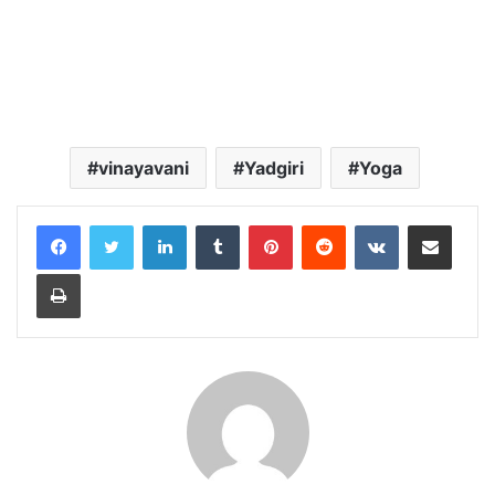
vinayavani
Yadgiri
Yoga
LinkedIn
Tumblr
Pinterest
Reddit
VKontakte
Share via Email
Print