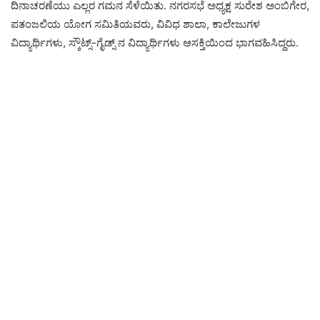
ದಿನಾಚರಣೆಯು ಎಲ್ಲರ ಗಮನ ಸೆಳೆಯಿತು. ನಗರಸಭೆ ಅಧ್ಯಕ್ಷ ಸುರೇಶ ಅಂಬಿಗೇರ,
ಪತಂಜಲಿಯ ಯೋಗ ಸಮಿತಿಯವರು, ವಿವಿಧ ಶಾಲಾ, ಕಾಲೇಜುಗಳ
ವಿದ್ಯಾರ್ಥಿಗಳು, ಸ್ಕೌಟ್ಸ್-ಗೈಡ್ಸ್ ನ ವಿದ್ಯಾರ್ಥಿಗಳು ಆಸಕ್ತಿಯಿಂದ ಭಾಗವಹಿಸಿದ್ದರು.