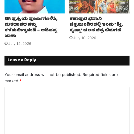
SIR ಪ್ರಕ್ರಿಯೆ ಪೂರ್ಣಗೊಳಿಸಿ,
ಶಹಾಪುರ ಭವಾನಿ
ಮತದಾನದ ಹಕ್ಕು
ಚಿತ್ರಮಂದಿರದಲ್ಲಿ ಇಂದು “ಶ್ರೀ
ಕಳೆದುಕೊಳ್ಳಬೇಡಿ – ಅಡಿವಪ್ಪ
ಕೃಷ್ಣಾ” ಚಲನ ಚಿತ್ರ ಬಿಡುಗಡೆ
ಜಾಕಾ
July 10, 2026
July 14, 2026
Leave a Reply
Your email address will not be published.
Required fields are
marked
*
C
o
m
m
e