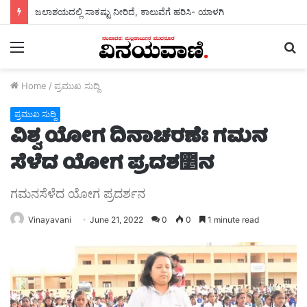
ಜಲಾಶಯದಲ್ಲಿ ಸಾಕಷ್ಟು ನೀರಿದೆ, ಕಾಲುವೆಗೆ ಹರಿಸಿ- ಯಾಳಗಿ
Menu
S
fo
Home
/
ಪ್ರಮುಖ ಸುದ್ದಿ
ಪ್ರಮುಖ ಸುದ್ದಿ
ವಿಶ್ವ ಯೋಗ ದಿನಾಚರಣೆಃ ಗಮನ
ಸೆಳೆದ ಯೋಗ ಪ್ರದಶ೵ನ
ಗಮನಸೆಳೆದ ಯೋಗ ಪ್ರದರ್ಶನ
Vinayavani
June 21, 2022
0
0
1 minute read