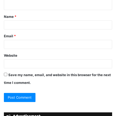
n
t
Name
*
*
Email
*
Website
Save my name, email, and website in this browser for the next
time I comment.