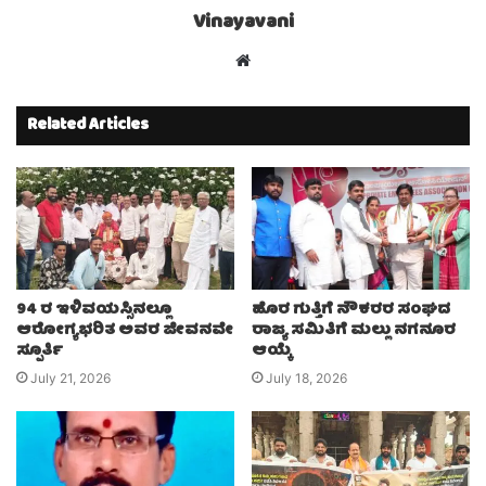
Vinayavani
Website
Related Articles
94 ರ ಇಳಿವಯಸ್ಸಿನಲ್ಲೂ
ಹೊರ ಗುತ್ತಿಗೆ ನೌಕರರ ಸಂಘದ
ಆರೋಗ್ಯಭರಿತ ಅವರ ಜೀವನವೇ
ರಾಜ್ಯ ಸಮಿತಿಗೆ ಮಲ್ಲು ನಗನೂರ
ಸ್ಪೂರ್ತಿ
ಆಯ್ಕೆ
July 21, 2026
July 18, 2026