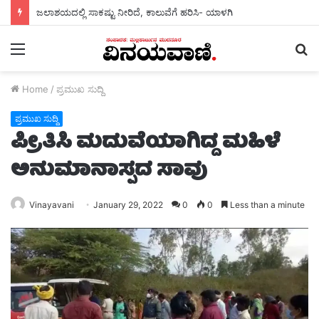
ಜಲಾಶಯದಲ್ಲಿ ಸಾಕಷ್ಟು ನೀರಿದೆ, ಕಾಲುವೆಗೆ ಹರಿಸಿ- ಯಾಳಗಿ
Menu
S
fo
Home
/
ಪ್ರಮುಖ ಸುದ್ದಿ
ಪ್ರಮುಖ ಸುದ್ದಿ
ಪ್ರೀತಿಸಿ ಮದುವೆಯಾಗಿದ್ದ ಮಹಿಳೆ
ಅನುಮಾನಾಸ್ಪದ ಸಾವು
Vinayavani
January 29, 2022
0
0
Less than a minute