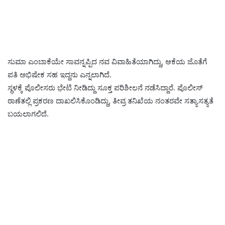
ಸುಮಾ ಎಂಬಾಕೆಯೇ ಸಾವನ್ನಪ್ಪಿದ ನವ ವಿವಾಹಿತೆಯಾಗಿದ್ದು, ಆಕೆಯ ಜೊತೆಗೆ
ಪತಿ ಅಭಿಷೇಕ ಸಹ ಇದ್ದನು ಎನ್ನಲಾಗಿದೆ.
ಸ್ಥಳಕ್ಕೆ ಪೊಲೀಸರು ಭೇಟಿ ನೀಡಿದ್ದು ಸೂಕ್ತ ಪರಿಶೀಲನೆ ನಡೆಸಿದ್ದಾರೆ. ಪೊಲೀಸ್
ಠಾಣೆತಲ್ಲಿ ಪ್ರಕರಣ ದಾಖಲಿಸಿಕೊಂಡಿದ್ದು, ತೀವ್ರ ತನಿಖೆಯ ನಂತರವೇ ಸತ್ಯಾಸತ್ಯತೆ
ಬಯಲಾಗಲಿದೆ.