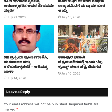
94 ರ ಇಳಿವಯಸ್ಸಿನಲ್ಲೂ
ಹೊರ ಗುತ್ತಿಗೆ ನೌಕರರ ಸಂಘದ
ಆರೋಗ್ಯಭರಿತ ಅವರ ಜೀವನವೇ
ರಾಜ್ಯ ಸಮಿತಿಗೆ ಮಲ್ಲು ನಗನೂರ
ಸ್ಪೂರ್ತಿ
ಆಯ್ಕೆ
July 21, 2026
July 18, 2026
SIR ಪ್ರಕ್ರಿಯೆ ಪೂರ್ಣಗೊಳಿಸಿ,
ಶಹಾಪುರ ಭವಾನಿ
ಮತದಾನದ ಹಕ್ಕು
ಚಿತ್ರಮಂದಿರದಲ್ಲಿ ಇಂದು “ಶ್ರೀ
ಕಳೆದುಕೊಳ್ಳಬೇಡಿ – ಅಡಿವಪ್ಪ
ಕೃಷ್ಣಾ” ಚಲನ ಚಿತ್ರ ಬಿಡುಗಡೆ
ಜಾಕಾ
July 10, 2026
July 14, 2026
Leave a Reply
Your email address will not be published.
Required fields are
marked
*