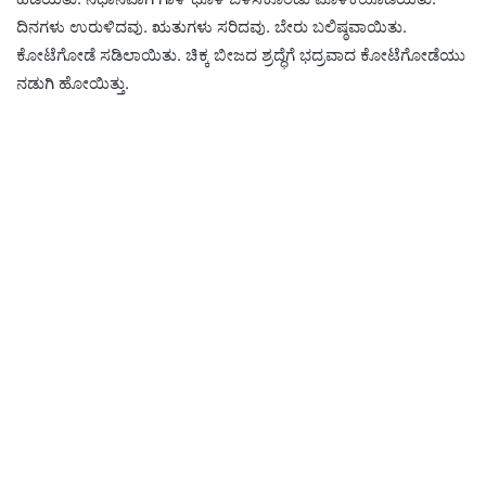
ದಿನಗಳು ಉರುಳಿದವು. ಋತುಗಳು ಸರಿದವು. ಬೇರು ಬಲಿಷ್ಠವಾಯಿತು.
ಕೋಟೆಗೋಡೆ ಸಡಿಲಾಯಿತು. ಚಿಕ್ಕ ಬೀಜದ ಶ್ರದ್ಧೆಗೆ ಭದ್ರವಾದ ಕೋಟೆಗೋಡೆಯು
ನಡುಗಿ ಹೋಯಿತ್ತು.