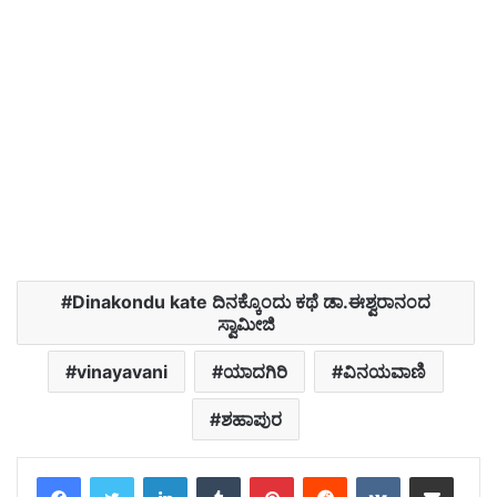
Dinakondu kate ದಿನಕ್ಕೊಂದು ಕಥೆ ಡಾ.ಈಶ್ವರಾನಂದ
ಸ್ವಾಮೀಜಿ
vinayavani
ಯಾದಗಿರಿ
ವಿನಯವಾಣಿ
ಶಹಾಪುರ
LinkedIn
Tumblr
Pinterest
Reddit
VKontakte
Share via Email