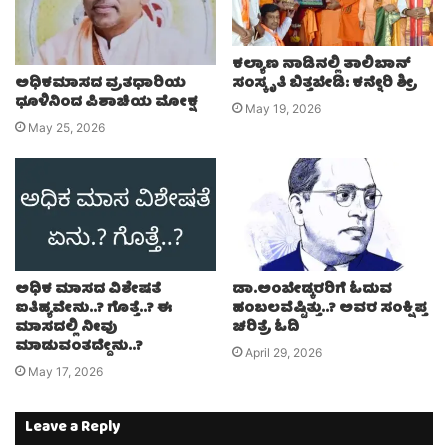
ಕಲ್ಯಾಣ ನಾಡಿನಲ್ಲಿ ತಾಲಿಬಾನ್
ಅಧಿಕಮಾಸದ ವ್ರತಧಾರಿಯ
ಸಂಸ್ಕೃತಿ ಬಿತ್ತಬೇಡಿ: ಕನ್ನೇರಿ ಶ್ರೀ
ಧೂಳಿನಿಂದ ಪಿಶಾಚಿಯ ಮೋಕ್ಷ
May 19, 2026
May 25, 2026
ಅಧಿಕ ಮಾಸದ ವಿಶೇಷತೆ
ಡಾ.ಅಂಬೇಡ್ಕರರಿಗೆ ಓದುವ
ಐತಿಹ್ಯವೇನು..? ಗೊತ್ತೆ..? ಈ
ಹಂಬಲವೆಷ್ಟಿತ್ತು..? ಅವರ ಸಂಕ್ಷಿಪ್ತ
ಮಾಸದಲ್ಲಿ ನೀವು
ಚರಿತ್ರೆ ಓದಿ
ಮಾಡುವಂತದ್ದೇನು..?
April 29, 2026
May 17, 2026
Leave a Reply