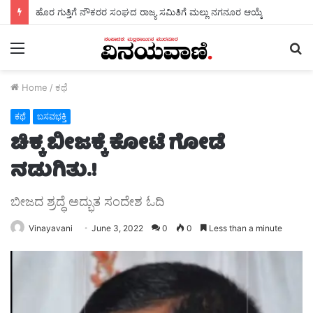
ಹೊರ ಗುತ್ತಿಗೆ ನೌಕರರ ಸಂಘದ ರಾಜ್ಯ ಸಮಿತಿಗೆ ಮಲ್ಲು ನಗನೂರ ಆಯ್ಕೆ
Menu
S
fo
Home
/
ಕಥೆ
ಕಥೆ
ಬಸವಭಕ್ತಿ
ಚಿಕ್ಕ ಬೀಜಕ್ಕೆ ಕೋಟೆ ಗೋಡೆ
ನಡುಗಿತು.!
ಬೀಜದ ಶ್ರದ್ಧೆ ಅದ್ಭುತ ಸಂದೇಶ ಓದಿ
Vinayavani
June 3, 2022
0
0
Less than a minute