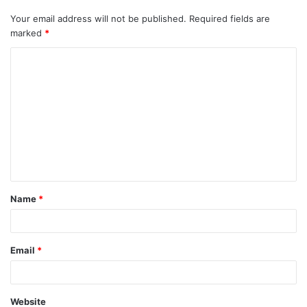
Your email address will not be published.
Required fields are
marked
*
C
o
m
m
e
n
t
Name
*
*
Email
*
Website