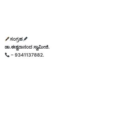
ಸಂಗ್ರಹ
ಡಾ.ಈಶ್ವರಾನಂದ ಸ್ವಾಮೀಜಿ.
– 9341137882.