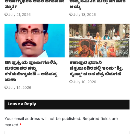
ಆರೋಗ್ಯಭರಿತ ಅವರ ಜೀವನವೇ
ರಾಜ್ಯ ಸಮಿತಿಗೆ ಮಲ್ಲು ನಗನೂರ
ಸ್ಪೂರ್ತಿ
ಆಯ್ಕೆ
July 21, 2026
July 18, 2026
SIR ಪ್ರಕ್ರಿಯೆ ಪೂರ್ಣಗೊಳಿಸಿ,
ಶಹಾಪುರ ಭವಾನಿ
ಮತದಾನದ ಹಕ್ಕು
ಚಿತ್ರಮಂದಿರದಲ್ಲಿ ಇಂದು “ಶ್ರೀ
ಕಳೆದುಕೊಳ್ಳಬೇಡಿ – ಅಡಿವಪ್ಪ
ಕೃಷ್ಣಾ” ಚಲನ ಚಿತ್ರ ಬಿಡುಗಡೆ
ಜಾಕಾ
July 10, 2026
July 14, 2026
Leave a Reply
Your email address will not be published.
Required fields are
marked
*