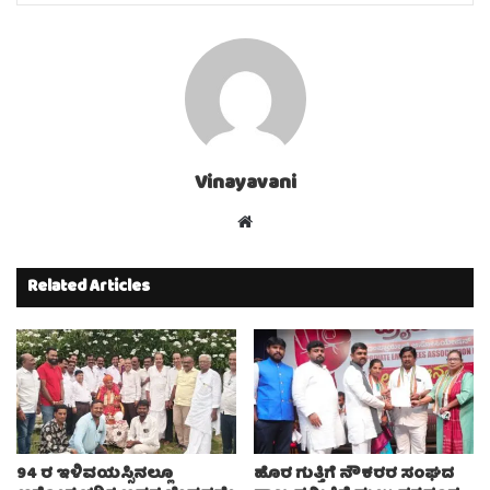
Vinayavani
Website
Related Articles
94 ರ ಇಳಿವಯಸ್ಸಿನಲ್ಲೂ
ಹೊರ ಗುತ್ತಿಗೆ ನೌಕರರ ಸಂಘದ