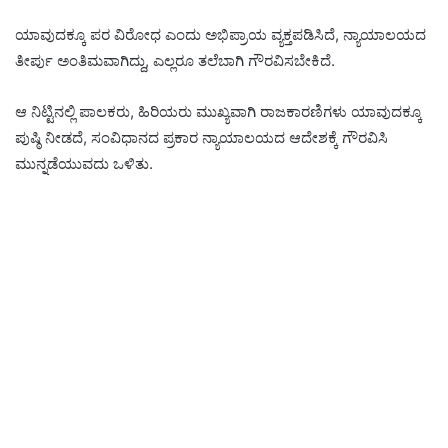
ಯಾವುದಕ್ಕೂ ಪರ ವಿರೋಧ ಎಂದು ಅಭಿಪ್ರಾಯ ವ್ಯಕ್ತಪಡಿಸಿದೆ, ನ್ಯಾಯಾಲಯದ
ತೀರ್ಪು ಅಂತಿಮವಾಗಿದ್ದು, ಎಲ್ಲರೂ ತಲೆಬಾಗಿ ಗೌರವಿಸಬೇಕಿದೆ.
ಆ ನಿಟ್ಟಿನಲ್ಲಿ ಪಾಲಕರು,‌ ಹಿರಿಯರು ಮುಖ್ಯವಾಗಿ ರಾಜಕಾರಣಿಗಳು ಯಾವುದಕ್ಕೂ
ಪುಷ್ಠಿ ನೀಡದೆ, ಸಂವಿಧಾನದ ಪ್ರಕಾರ ನ್ಯಾಯಾಲಯದ ಆದೇಶಕ್ಕೆ ಗೌರವಿಸಿ
ಮುನ್ನಡೆಯುವದು ಒಳಿತು.