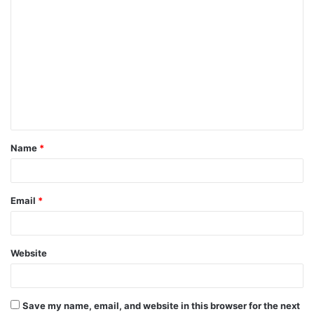
C
o
m
m
e
n
t
Name
*
*
Email
*
Website
Save my name, email, and website in this browser for the next