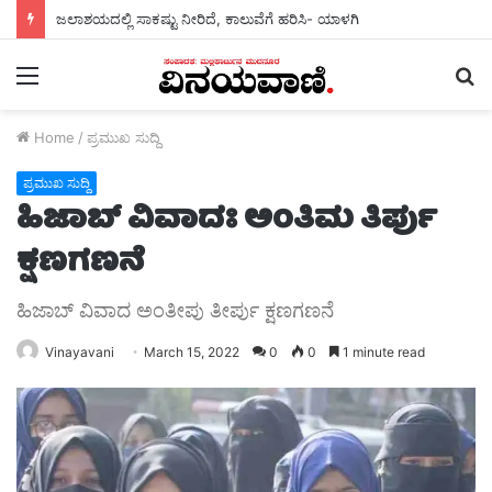
ಜಲಾಶಯದಲ್ಲಿ ಸಾಕಷ್ಟು ನೀರಿದೆ, ಕಾಲುವೆಗೆ ಹರಿಸಿ- ಯಾಳಗಿ
Menu
S
fo
Home
/
ಪ್ರಮುಖ ಸುದ್ದಿ
ಪ್ರಮುಖ ಸುದ್ದಿ
ಹಿಜಾಬ್ ವಿವಾದಃ ಅಂತಿಮ ತಿರ್ಪು
ಕ್ಷಣಗಣನೆ
ಹಿಜಾಬ್ ವಿವಾದ ಅಂತೀಪು ತೀರ್ಪು ಕ್ಷಣಗಣನೆ
Vinayavani
March 15, 2022
0
0
1 minute read