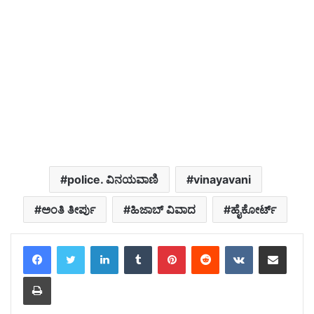
police. ವಿನಯವಾಣಿ
vinayavani
ಅಂತಿ ತೀರ್ಪು
ಹಿಜಾಬ್ ವಿವಾದ
ಹೈಕೋರ್ಟ್
LinkedIn
Tumblr
Pinterest
Reddit
VKontakte
Share via Email
Print