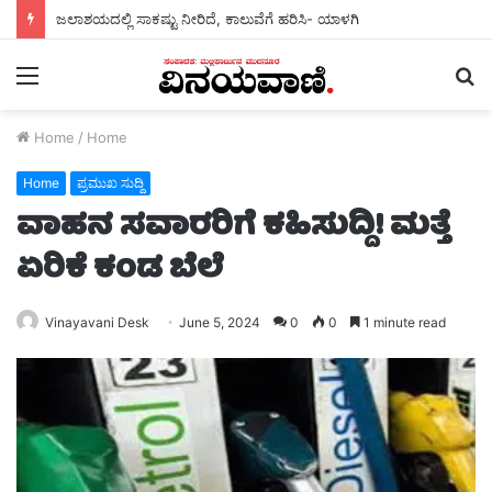
ಜಲಾಶಯದಲ್ಲಿ ಸಾಕಷ್ಟು ನೀರಿದೆ, ಕಾಲುವೆಗೆ ಹರಿಸಿ- ಯಾಳಗಿ
Menu
S
fo
Home
/
Home
Home
ಪ್ರಮುಖ ಸುದ್ದಿ
ವಾಹನ ಸವಾರರಿಗೆ ಕಹಿಸುದ್ದಿ! ಮತ್ತೆ
ಏರಿಕೆ ಕಂಡ ಬೆಲೆ
Vinayavani Desk
June 5, 2024
0
0
1 minute read