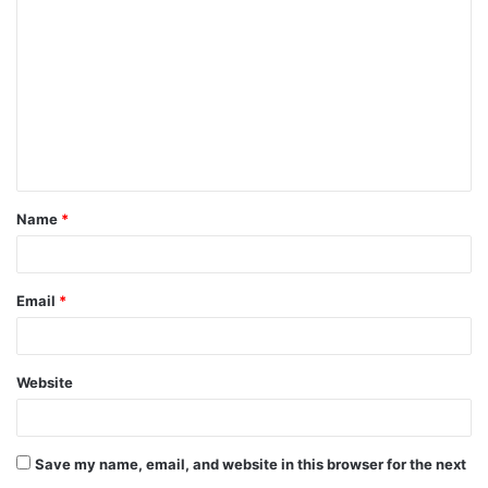
o
m
m
e
n
t
Name
*
*
Email
*
Website
Save my name, email, and website in this browser for the next