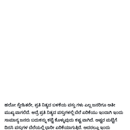
ಹಲೋ ಸ್ನೇಹಿತರೇ, ಪ್ರತಿ ನಿತ್ಯದ ಬಳಕೆಯ ವಸ್ತು ಗಳು ಎಲ್ಲ ಜನರಿಗೂ ಅತೀ
ಮುಖ್ಯ ವಾಗಲಿದೆ. ಆದ್ರೆ ಪ್ರತಿ ನಿತ್ಯದ ವಸ್ತುಗಳಲ್ಲಿ ಬೆಲೆ ಏರಿಕೆಯು ಇಂದಾಗಿ ಇಂದು
ಸಾಮಾನ್ಯ ಜನರು ಬದುಕನ್ನು ಕಟ್ಟಿ ಕೊಳ್ಳುವುದು ಕಷ್ಟ ವಾಗಿದೆ. ಅಷ್ಟರ ಮಟ್ಟಿಗೆ
ದಿನಸಿ ವಸ್ತುಗಳ ಬೆಲೆಯಲ್ಲಿ ಭಾರೀ ಏರಿಕೆಯಾಗುತ್ತಿದೆ. ಅದರಲ್ಲೂ ಇಂದು