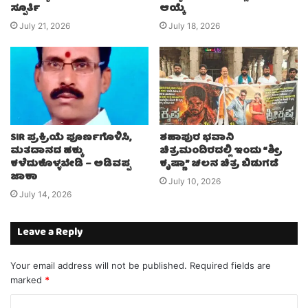
ಸ್ಪೂರ್ತಿ
ಆಯ್ಕೆ
July 21, 2026
July 18, 2026
SIR ಪ್ರಕ್ರಿಯೆ ಪೂರ್ಣಗೊಳಿಸಿ,
ಶಹಾಪುರ ಭವಾನಿ
ಮತದಾನದ ಹಕ್ಕು
ಚಿತ್ರಮಂದಿರದಲ್ಲಿ ಇಂದು “ಶ್ರೀ
ಕಳೆದುಕೊಳ್ಳಬೇಡಿ – ಅಡಿವಪ್ಪ
ಕೃಷ್ಣಾ” ಚಲನ ಚಿತ್ರ ಬಿಡುಗಡೆ
ಜಾಕಾ
July 10, 2026
July 14, 2026
Leave a Reply
Your email address will not be published.
Required fields are
marked
*
C