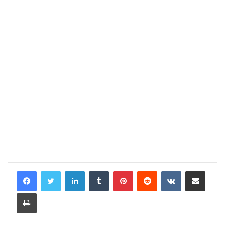
LinkedIn
Tumblr
Pinterest
Reddit
VKontakte
Share via Email
Print