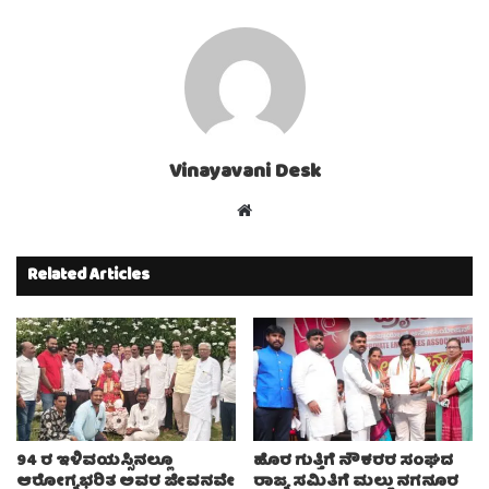
Vinayavani Desk
Website
Related Articles
94 ರ ಇಳಿವಯಸ್ಸಿನಲ್ಲೂ
ಹೊರ ಗುತ್ತಿಗೆ ನೌಕರರ ಸಂಘದ
ಆರೋಗ್ಯಭರಿತ ಅವರ ಜೀವನವೇ
ರಾಜ್ಯ ಸಮಿತಿಗೆ ಮಲ್ಲು ನಗನೂರ