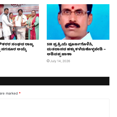
 ನೌಕರರ ಸಂಘದ ರಾಜ್ಯ
SIR ಪ್ರಕ್ರಿಯೆ ಪೂರ್ಣಗೊಳಿಸಿ,
ಲು ನಗನೂರ ಆಯ್ಕೆ
ಮತದಾನದ ಹಕ್ಕು ಕಳೆದುಕೊಳ್ಳಬೇಡಿ –
ಅಡಿವಪ್ಪ ಜಾಕಾ
July 14, 2026
 are marked
*