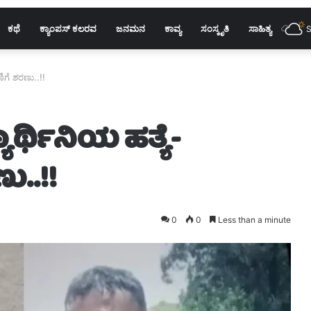
ಕಥೆ
ಕ್ಯಾಂಪಸ್ ಕಲರವ
ಜನಮನ
ಕಾವ್ಯ
ಸಂಸ್ಕೃತಿ
ಸಾಹಿತ್ಯ
S
ಿಗೆ ಶರಣು..!!
ರ್ಥಿನಿಯ ಹತ್ಯೆ-
..!!
0
0
Less than a minute