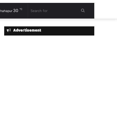
℃
30
Search
hahapur
for
Advertisement