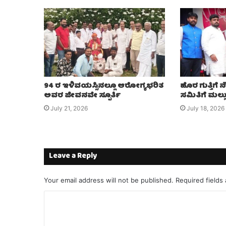
94 ರ ಇಳಿವಯಸ್ಸಿನಲ್ಲೂ ಆರೋಗ್ಯಭರಿತ
ಹೊರ ಗುತ್ತಿಗೆ
ಅವರ ಜೀವನವೇ ಸ್ಪೂರ್ತಿ
ಸಮಿತಿಗೆ ಮಲ್
July 21, 2026
July 18, 2026
Leave a Reply
Your email address will not be published.
Required fields
C
o