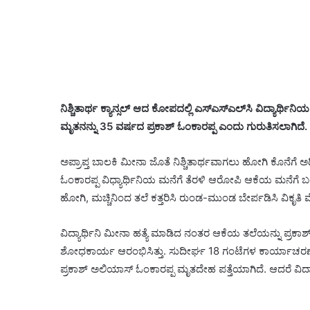
ನಿಶ್ಚಿತಾರ್ಥ ಕ್ಯಾನ್ಸಲ್ ಆದ ಕೋಪದಲ್ಲಿ ಎಸ್​ಎಸ್​ಎಲ್​ಸಿ ವಿದ್ಯಾರ್
ಮೃತನನ್ನು 35 ವರ್ಷದ ಪ್ರಕಾಶ್ ಓಂಕಾರಪ್ಪ ಎಂದು ಗುರುತಿಸಲಾಗಿದೆ. 
ಅಪ್ರಾಪ್ತ ಬಾಲಕಿ ಮೀನಾ ಜೊತೆ ನಿಶ್ಚಿತಾರ್ಥವಾಗಲು ಹೋಗಿ ಕೊನೆಗೆ ಅಧಿಕಾರ
ಓಂಕಾರಪ್ಪ ವಿಧ್ಯಾರ್ಥಿನಿಯ ಮನೆಗೆ ತೆರಳಿ ಆರೋಪಿ ಆಕೆಯ ಮನೆಗೆ
ಹೋಗಿ, ಮಚ್ಚಿನಿಂದ ತಲೆ ಕತ್ತರಿಸಿ ರುಂಡ-ಮುಂಡ ಬೇರ್ಪಡಿಸಿ ವಿಕೃತಿ 
ವಿದ್ಯಾರ್ಥಿನಿ ಮೀನಾ ಹತ್ಯೆ ಮಾಡಿದ ನಂತರ ಆಕೆಯ ತಲೆಯನ್ನು ಪ್ರಕಾಶ
ಶೋಧಕಾರ್ಯ ಆರಂಭಿಸಿತ್ತು. ಸುದೀರ್ಘ 18 ಗಂಟೆಗಳ ಕಾರ್ಯಾಚರಣೆ 
ಪ್ರಕಾಶ್ ಅಲಿಯಾಸ್ ಓಂಕಾರಪ್ಪ ಮೃತದೇಹ ಪತ್ತೆಯಾಗಿದೆ. ಆದರೆ ವಿದ್ಯ