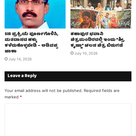
SIR ಪ್ರಕ್ರಿಯೆ ಪೂರ್ಣಗೊಳಿಸಿ,
ಶಹಾಪುರ ಭವಾನಿ
ಮತದಾನದ ಹಕ್ಕು
ಚಿತ್ರಮಂದಿರದಲ್ಲಿ ಇಂದು “ಶ್ರೀ
ಕಳೆದುಕೊಳ್ಳಬೇಡಿ – ಅಡಿವಪ್ಪ
ಕೃಷ್ಣಾ” ಚಲನ ಚಿತ್ರ ಬಿಡುಗಡೆ
ಜಾಕಾ
July 10, 2026
July 14, 2026
Leave a Reply
Your email address will not be published.
Required fields are
marked
*
C
o
m
m