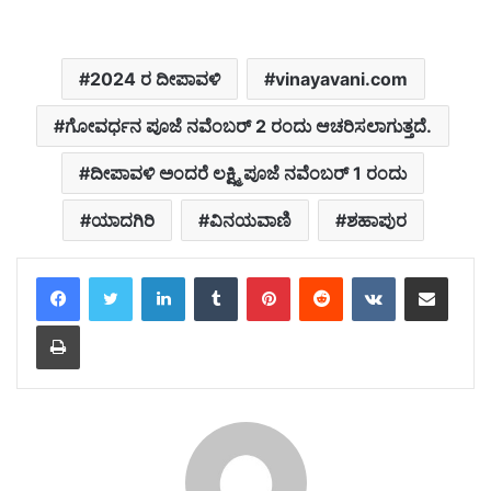
2024 ರ ದೀಪಾವಳಿ
vinayavani.com
ಗೋವರ್ಧನ ಪೂಜೆ ನವೆಂಬರ್ 2 ರಂದು ಆಚರಿಸಲಾಗುತ್ತದೆ.
ದೀಪಾವಳಿ ಅಂದರೆ ಲಕ್ಷ್ಮಿ ಪೂಜೆ ನವೆಂಬರ್ 1 ರಂದು
ಯಾದಗಿರಿ
ವಿನಯವಾಣಿ
ಶಹಾಪುರ
LinkedIn
Tumblr
Pinterest
Reddit
VKontakte
Share via Email
Print