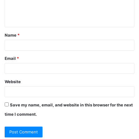
e
n
t
Name
*
*
Email
*
Website
Save my name, email, and website in this browser for the next
time I comment.