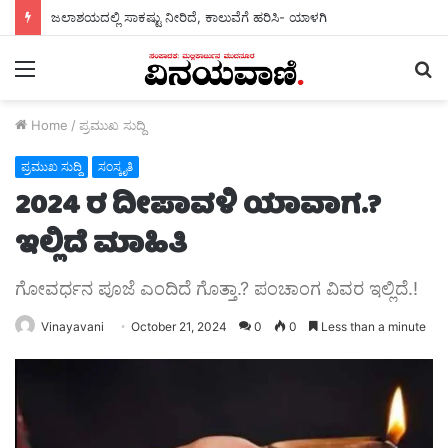
ಜಲಾಶಯದಲ್ಲಿ ಸಾಕಷ್ಟು ನೀರಿದೆ, ಕಾಲುವೆಗೆ ಹರಿಸಿ- ಯಾಳಗಿ
Menu
S
fo
Home
/
ಪ್ರಮುಖ ಸುದ್ದಿ
ಪ್ರಮುಖ ಸುದ್ದಿ
ಸಂಸ್ಕೃತಿ
2024 ರ ದೀಪಾವಳಿ ಯಾವಾಗ.?
ಇಲ್ಲಿದೆ ಮಾಹಿತಿ
ಗೋವರ್ಧನ ಪೂಜೆ ಎಂದಿದೆ ಗೊತ್ತಾ.? ಪಂಚಾಂಗ ವಿವರ ಇಲ್ಲಿದೆ.!
Vinayavani
October 21, 2024
0
0
Less than a minute