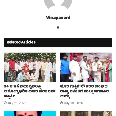
Vinayavani
Website
Related Articles
94 ರ ಇಳಿವಯಸ್ಸಿನಲ್ಲೂ
ಹೊರ ಗುತ್ತಿಗೆ ನೌಕರರ ಸಂಘದ
ಆರೋಗ್ಯಭರಿತ ಅವರ ಜೀವನವೇ
ರಾಜ್ಯ ಸಮಿತಿಗೆ ಮಲ್ಲು ನಗನೂರ
ಸ್ಪೂರ್ತಿ
ಆಯ್ಕೆ
July 21, 2026
July 18, 2026