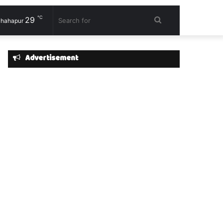
℃
29
Search
hahapur
for
Advertisement