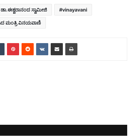
ಡಾ.ಈಶ್ವರಾನಂದ ಸ್ವಾಮೀಜಿ
vinayavani
ಿದ ಮಂತ್ರಿ ವಿನಯವಾಣಿ
dIn
Tumblr
Pinterest
Reddit
VKontakte
Share via Email
Print