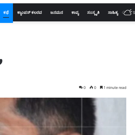
ಕಥೆ
ಕ್ಯಾಂಪಸ್ ಕಲರವ
ಜನಮನ
ಕಾವ್ಯ
ಸಂಸ್ಕೃತಿ
ಸಾಹಿತ್ಯ
S
ಿ
0
0
1 minute read