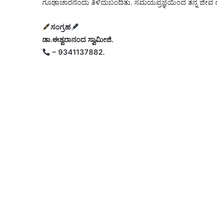
ಗೂಢಾಚಾರನೆಂದು ತಿಳಿದುಬಂದಿತು. ಸಮಯಪ್ರಜ್ಞೆಯಿಂದ ತನ್ನ ಜೀವ 
ಸಂಗ್ರಹ
ಡಾ.ಈಶ್ವರಾನಂದ ಸ್ವಾಮೀಜಿ.
– 9341137882.