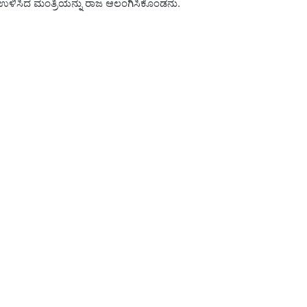
ಉಳಿಸಿದ ಮಂತ್ರಿಯನ್ನು ರಾಜ ಆಲಂಗಿಸಿಕೊಂಡನು.