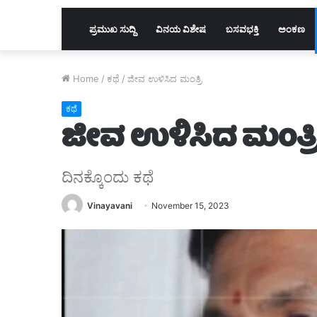
ಪ್ರಮುಖ ಸುದ್ದಿ
ವಿನಯ ವಿಶೇಷ
ಬಸವಭಕ್ತಿ
ಅಂಕಣ
Home
/
ಕಥೆ
/
ಜೀವ ಉಳಿಸಿದ ಮಂತ್ರಿ
ಕಥೆ
ಜೀವ ಉಳಿಸಿದ ಮಂತ್ರ
ದಿನಕ್ಕೊಂದು ಕಥೆ
Vinayavani
November 15, 2023