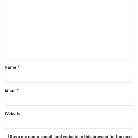
C
o
m
m
e
n
t
Name
*
*
Email
*
Website
Save my name, email, and website in this browser for the next