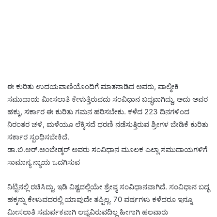
ಈ ಕುರಿತು ಉದಯವಾಣಿಯೊಂದಿಗೆ ಮಾತನಾಡಿದ ಅವರು, ವಾಲ್ಮೀಕಿ
ಸಮುದಾಯ ಮೀಸಲಾತಿ ಕೇಳುತ್ತಿರುವದು ಸಂವಿಧಾನ ಬದ್ಧವಾಗಿದ್ದು, ಅದು ಅವರ
ಹಕ್ಕು, ಸರ್ಕಾರ ಈ ಕುರಿತು ಗಮನ ಹರಿಸಬೇಕು. ಕಳೆದ 223 ದಿನಗಳಿಂದ
ನಿರಂತರ ಚಳಿ, ಮಳೆಯೂ ಲೆಕ್ಕಿಸದೆ ಧರಣಿ ನಡೆಸುತ್ತಿರುವ ಶ್ರೀಗಳ ಬೇಡಿಕೆ ಕುರಿತು
ಸರ್ಕಾರ ಸ್ಪಂಧಿಸಬೇಕಿದೆ.
ಡಾ.ಬಿ.ಆರ್.ಅಂಬೇಡ್ಕರ್ ಅವರು ಸಂವಿಧಾನ ಮೂಲಕ ಎಲ್ಲಾ ಸಮುದಾಯಗಳಿಗೆ
ಸಾಮಾನ್ಯ ನ್ಯಾಯ ಒದಗಿಸುವ
ನಿಟ್ಟಿನಲ್ಲಿ ರಚಿಸಿದ್ದು, ಇಡಿ ವಿಶ್ವದಲ್ಲಿಯೇ ಶ್ರೇಷ್ಠ ಸಂವಿಧಾನವಾಗಿದೆ. ಸಂವಿಧಾನ ಬದ್ಧ
ಹಕ್ಕನ್ನು ಕೇಳುವದರಲ್ಲಿ ಯಾವುದೇ ತಪ್ಪಿಲ್ಲ. 70 ವರ್ಷಗಳು ಕಳೆದರೂ ಇನ್ನೂ
ಮೀಸಲಾತಿ ಸಮರ್ಪಕವಾಗಿ ಲಭ್ಯವಿರುವದಿಲ್ಲ ಹೀಗಾಗಿ ಹಲವಾರು