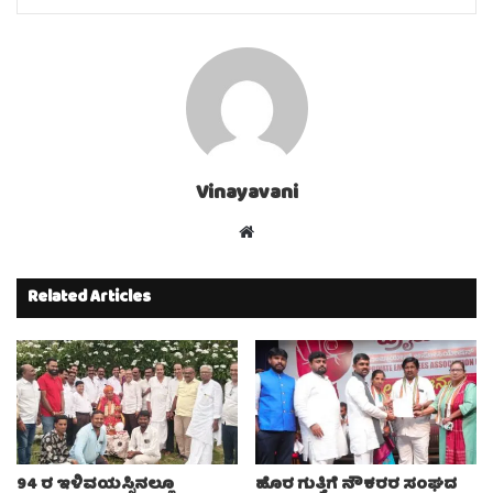
Vinayavani
Website
Related Articles
94 ರ ಇಳಿವಯಸ್ಸಿನಲ್ಲೂ
ಹೊರ ಗುತ್ತಿಗೆ ನೌಕರರ ಸಂಘದ