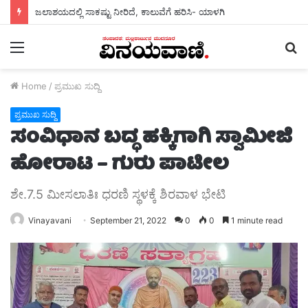
ಜಲಾಶಯದಲ್ಲಿ ಸಾಕಷ್ಟು ನೀರಿದೆ, ಕಾಲುವೆಗೆ ಹರಿಸಿ- ಯಾಳಗಿ
Menu
S
fo
Home
/
ಪ್ರಮುಖ ಸುದ್ದಿ
ಪ್ರಮುಖ ಸುದ್ದಿ
ಸಂವಿಧಾನ ಬದ್ಧ ಹಕ್ಕಿಗಾಗಿ ಸ್ವಾಮೀಜಿ
ಹೋರಾಟ – ಗುರು ಪಾಟೀಲ
ಶೇ.7.5 ಮೀಸಲಾತಿಃ ಧರಣಿ ಸ್ಥಳಕ್ಕೆ ಶಿರವಾಳ ಭೇಟಿ
Vinayavani
September 21, 2022
0
0
1 minute read