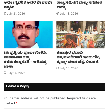
ಆರೋಗ್ಯಭರಿತ ಅವರ ಜೀವನವೇ
ರಾಜ್ಯ ಸಮಿತಿಗೆ ಮಲ್ಲು ನಗನೂರ
ಸ್ಪೂರ್ತಿ
ಆಯ್ಕೆ
July 21, 2026
July 18, 2026
SIR ಪ್ರಕ್ರಿಯೆ ಪೂರ್ಣಗೊಳಿಸಿ,
ಶಹಾಪುರ ಭವಾನಿ
ಮತದಾನದ ಹಕ್ಕು
ಚಿತ್ರಮಂದಿರದಲ್ಲಿ ಇಂದು “ಶ್ರೀ
ಕಳೆದುಕೊಳ್ಳಬೇಡಿ – ಅಡಿವಪ್ಪ
ಕೃಷ್ಣಾ” ಚಲನ ಚಿತ್ರ ಬಿಡುಗಡೆ
ಜಾಕಾ
July 10, 2026
July 14, 2026
Leave a Reply
Your email address will not be published.
Required fields are
marked
*