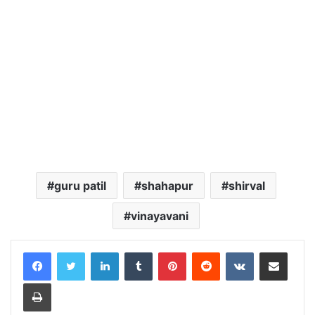
guru patil
shahapur
shirval
vinayavani
LinkedIn
Tumblr
Pinterest
Reddit
VKontakte
Share via Email
Print