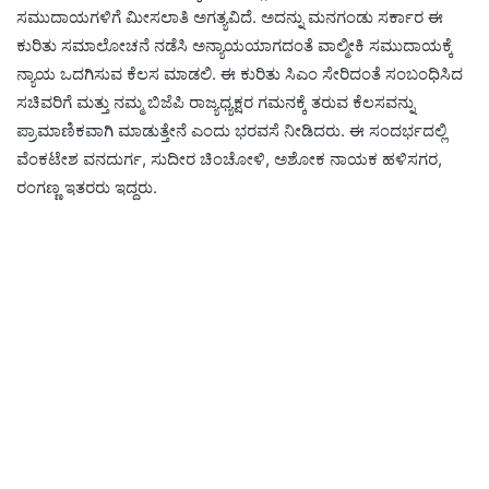
ಸಮುದಾಯಗಳಿಗೆ ಮೀಸಲಾತಿ ಅಗತ್ಯವಿದೆ. ಅದನ್ನು ಮನಗಂಡು ಸರ್ಕಾರ ಈ
ಕುರಿತು ಸಮಾಲೋಚನೆ ನಡೆಸಿ ಅನ್ಯಾಯಯಾಗದಂತೆ ವಾಲ್ಮೀಕಿ ಸಮುದಾಯಕ್ಕೆ
ನ್ಯಾಯ ಒದಗಿಸುವ ಕೆಲಸ ಮಾಡಲಿ. ಈ ಕುರಿತು ಸಿಎಂ ಸೇರಿದಂತೆ ಸಂಬಂಧಿಸಿದ
ಸಚಿವರಿಗೆ ಮತ್ತು ನಮ್ಮ ಬಿಜೆಪಿ ರಾಜ್ಯಧ್ಯಕ್ಷರ ಗಮನಕ್ಕೆ ತರುವ ಕೆಲಸವನ್ನು
ಪ್ರಾಮಾಣಿಕವಾಗಿ ಮಾಡುತ್ತೇನೆ ಎಂದು ಭರವಸೆ ನೀಡಿದರು. ಈ ಸಂದರ್ಭದಲ್ಲಿ
ವೆಂಕಟೇಶ ವನದುರ್ಗ, ಸುದೀರ ಚಿಂಚೋಳಿ, ಅಶೋಕ ನಾಯಕ ಹಳಿಸಗರ,
ರಂಗಣ್ಣ ಇತರರು ಇದ್ದರು.