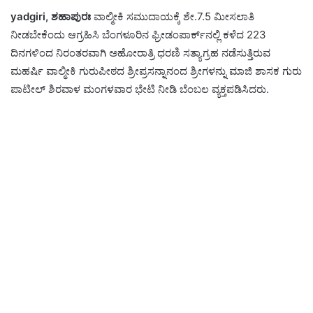
yadgiri, ಶಹಾಪುರಃ
ವಾಲ್ಮೀಕಿ ಸಮುದಾಯಕ್ಕೆ ಶೇ.7.5 ಮೀಸಲಾತಿ
ನೀಡಬೇಕೆಂದು ಆಗ್ರಹಿಸಿ ಬೆಂಗಳೂರಿನ ಫ್ರೀಡಂಪಾರ್ಕ್‍ನಲ್ಲಿ ಕಳೆದ 223
ದಿನಗಳಿಂದ ನಿರಂತರವಾಗಿ ಅಹೋರಾತ್ರಿ ಧರಣಿ ಸತ್ಯಾಗ್ರಹ ನಡೆಸುತ್ತಿರುವ
ಮಹರ್ಷಿ ವಾಲ್ಮೀಕಿ ಗುರುಪೀಠದ ಶ್ರೀಪ್ರಸನ್ನಾನಂದ ಶ್ರೀಗಳನ್ನು ಮಾಜಿ ಶಾಸಕ ಗುರು
ಪಾಟೀಲ್ ಶಿರವಾಳ ಮಂಗಳವಾರ ಭೇಟಿ ನೀಡಿ ಬೆಂಬಲ ವ್ಯಕ್ತಪಡಿಸಿದರು.