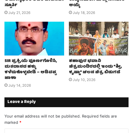
ಸ್ಪೂರ್ತಿ
ಆಯ್ಕೆ
July 21, 2026
July 18, 2026
SIR ಪ್ರಕ್ರಿಯೆ ಪೂರ್ಣಗೊಳಿಸಿ,
ಶಹಾಪುರ ಭವಾನಿ
ಮತದಾನದ ಹಕ್ಕು
ಚಿತ್ರಮಂದಿರದಲ್ಲಿ ಇಂದು “ಶ್ರೀ
ಕಳೆದುಕೊಳ್ಳಬೇಡಿ – ಅಡಿವಪ್ಪ
ಕೃಷ್ಣಾ” ಚಲನ ಚಿತ್ರ ಬಿಡುಗಡೆ
ಜಾಕಾ
July 10, 2026
July 14, 2026
Leave a Reply
Your email address will not be published.
Required fields are
marked
*
C