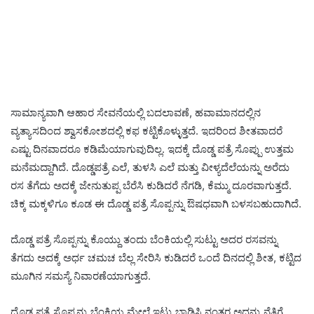
ಸಾಮಾನ್ಯವಾಗಿ ಆಹಾರ ಸೇವನೆಯಲ್ಲಿ ಬದಲಾವಣೆ, ಹವಾಮಾನದಲ್ಲಿನ
ವ್ಯತ್ಯಾಸದಿಂದ ಶ್ವಾಸಕೋಶದಲ್ಲಿ ಕಫ ಕಟ್ಟಿಕೊಳ್ಳುತ್ತದೆ. ಇದರಿಂದ ಶೀತವಾದರೆ
ಎಷ್ಟು ದಿನವಾದರೂ ಕಡಿಮೆಯಾಗುವುದಿಲ್ಲ. ಇದಕ್ಕೆ ದೊಡ್ಡ ಪತ್ರೆ ಸೊಪ್ಪು ಉತ್ತಮ
ಮನೆಮದ್ದಾಗಿದೆ. ದೊಡ್ಡಪತ್ರೆ ಎಲೆ, ತುಳಸಿ ಎಲೆ ಮತ್ತು ವೀಳ್ಯದೆಲೆಯನ್ನು ಅರೆದು
ರಸ ತೆಗೆದು ಅದಕ್ಕೆ ಜೇನುತುಪ್ಪ ಬೆರೆಸಿ ಕುಡಿದರೆ ನೆಗಡಿ, ಕೆಮ್ಮು ದೂರವಾಗುತ್ತದೆ.
ಚಿಕ್ಕ ಮಕ್ಕಳಿಗೂ ಕೂಡ ಈ ದೊಡ್ಡ ಪತ್ರೆ ಸೊಪ್ಪನ್ನು ಔಷಧವಾಗಿ ಬಳಸಬಹುದಾಗಿದೆ.
ದೊಡ್ಡ ಪತ್ರೆ ಸೊಪ್ಪನ್ನು ಕೊಯ್ದು ತಂದು ಬೆಂಕಿಯಲ್ಲಿ ಸುಟ್ಟು ಅದರ ರಸವನ್ನು
ತೆಗದು ಅದಕ್ಕೆ ಅರ್ಧ ಚಮಚ ಬೆಲ್ಲ ಸೇರಿಸಿ ಕುಡಿದರೆ ಒಂದೆ ದಿನದಲ್ಲಿ ಶೀತ, ಕಟ್ಟಿದ
ಮೂಗಿನ ಸಮಸ್ಯೆ ನಿವಾರಣೆಯಾಗುತ್ತದೆ.
ದೊಡ್ಡ ಪತ್ರೆ ಸೊಪ್ಪನ್ನು ಬೆಂಕಿಯ ಮೇಲೆ ಇಟ್ಟು ಬಾಡಿಸಿ ನಂತರ ಅದನ್ನು ನೆತ್ತಿಗೆ