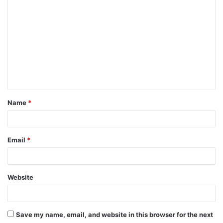
o
m
m
e
n
t
Name
*
*
Email
*
Website
Save my name, email, and website in this browser for the next