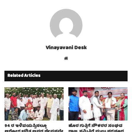
Vinayavani Desk
Website
Related Articles
94 ರ ಇಳಿವಯಸ್ಸಿನಲ್ಲೂ
ಹೊರ ಗುತ್ತಿಗೆ ನೌಕರರ ಸಂಘದ
ಆರೋಗ್ಯಭರಿತ ಅವರ ಜೀವನವೇ
ರಾಜ್ಯ ಸಮಿತಿಗೆ ಮಲ್ಲು ನಗನೂರ