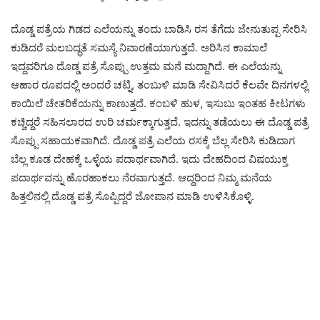
ದೊಡ್ಡ ಪತ್ರೆಯ ಗಿಡದ ಎಲೆಯನ್ನು ತಂದು ಬಾಡಿಸಿ ರಸ ತೆಗೆದು ಜೇನುತುಪ್ಪ ಸೇರಿಸಿ
ಕುಡಿದರೆ ಮಲಬದ್ಧತೆ ಸಮಸ್ಯೆ ನಿವಾರಣೆಯಾಗುತ್ತದೆ. ಅರಿಸಿನ ಕಾಮಾಲೆ
ಇದ್ದವರಿಗೂ ದೊಡ್ಡ ಪತ್ರೆ ಸೊಪ್ಪು ಉತ್ತಮ ಮನೆ ಮದ್ದಾಗಿದೆ. ಈ ಎಲೆಯನ್ನು
ಆಹಾರ ರೂಪದಲ್ಲಿ ಅಂದರೆ ಚಟ್ನಿ, ತಂಬುಳಿ ಮಾಡಿ ಸೇವಿಸಿದರೆ ಕೆಲವೇ ದಿನಗಳಲ್ಲಿ
ಕಾಯಿಲೆ ಚೇತರಿಕೆಯನ್ನು ಕಾಣುತ್ತದೆ. ಕಂಬಳಿ ಹುಳ, ಇಸುಬು ಇಂತಹ ಕೀಟಗಳು
ಕಚ್ಚಿದ್ದರೆ ಸಹಿಸಲಾರದ ಉರಿ ಚರ್ಮಕ್ಕಾಗುತ್ತದೆ. ಇದನ್ನು ತಡೆಯಲು ಈ ದೊಡ್ಡ ಪತ್ರೆ
ಸೊಪ್ಪು ಸಹಾಯಕವಾಗಿದೆ. ದೊಡ್ಡ ಪತ್ರೆ ಎಲೆಯ ರಸಕ್ಕೆ ಬೆಲ್ಲ ಸೇರಿಸಿ ಕುಡಿದಾಗ
ಬೆಲ್ಲ ಕೂಡ ದೇಹಕ್ಕೆ ಒಳ್ಳೆಯ ಪದಾರ್ಥವಾಗಿದೆ. ಇದು ದೇಹದಿಂದ ವಿಷಯುಕ್ತ
ಪದಾರ್ಥವನ್ನು ಹೊರಹಾಕಲು ನೆರವಾಗುತ್ತದೆ. ಆದ್ದರಿಂದ ನಿಮ್ಮ ಮನೆಯ
ಹಿತ್ತಲಿನಲ್ಲಿ ದೊಡ್ಡ ಪತ್ರೆ ಸೊಪ್ಪಿದ್ದರೆ ಜೋಪಾನ ಮಾಡಿ ಉಳಿಸಿಕೊಳ್ಳಿ.