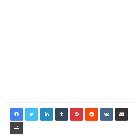
LinkedIn
Tumblr
Pinterest
Reddit
VKontakte
Share via Email
Print