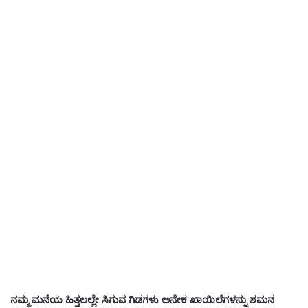
ನಮ್ಮ ಮನೆಯ ಹಿತ್ತಲಲ್ಲೇ ಸಿಗುವ ಗಿಡಗಳು ಅನೇಕ ಖಾಯಿಲೆಗಳನ್ನು ಶಮನ