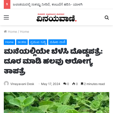
ಜಲಾಶಯದಲ್ಲಿ ಸಾಕಷ್ಟು ನೀರಿದೆ, ಕಾಲುವೆಗೆ ಹರಿಸಿ- ಯಾಳಗಿ
Menu
S
fo
Home
/
Home
Home
ಅಂಕಣ
ಪ್ರಮುಖ ಸುದ್ದಿ
ಮಹಿಳಾ ವಾಣಿ
ಮನೆಯಲ್ಲಿಯೇ ಬೆಳೆಸಿ ದೊಡ್ಡಪತ್ರೆ:
ದೂರ ಮಾಡಿ ಹಲವು ಆರೋಗ್ಯ
ತಾಪತ್ರೆ
Vinayavani Desk
May 17, 2024
0
0
2 minutes read