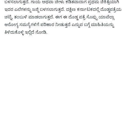
ಬಳಸಲಾಗುತ್ತದೆ. ಗಾಯ ಅಥವಾ ಚೇಳು ಕಡಿತವಾದಾಗ ಪ್ರಥಮ ಚಿಕಿತ್ಸೆಯಾಗಿ
ಇದರ ಎಲೆಗಳನ್ನು ಜಜ್ಜಿ ಬಳಸಲಾಗುತ್ತದೆ. ದಕ್ಷಿಣ ಕರ್ನಾಟಕದಲ್ಲಿ ದೊಡ್ಡಪತ್ರೆಯ
ಚಟ್ನಿ, ತಂಬುಳಿ ಮಾಡಲಾಗುತ್ತದೆ. ಈಗ ಈ ದೊಡ್ಡ ಪತ್ರೆ ಸೊಪ್ಪು ಯಾವೆಲ್ಲಾ
ಆರೋಗ್ಯ ಸಮಸ್ಯೆಗಳಿಗೆ ಪರಿಹಾರ ನೀಡುತ್ತದೆ ಎನ್ನುವ ಬಗ್ಗೆ ಮಾಹಿತಿಯನ್ನು
ತಿಳಿದುಕೊಳ್ಳಿ ಇಲ್ಲಿದೆ ನೋಡಿ.