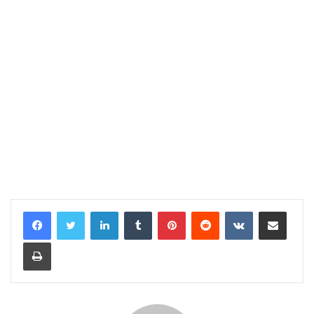
LinkedIn
Tumblr
Pinterest
Reddit
VKontakte
Share via Email
Print