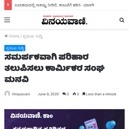
ಜಲಾಶಯದಲ್ಲಿ ಸಾಕಷ್ಟು ನೀರಿದೆ, ಕಾಲುವೆಗೆ ಹರಿಸಿ- ಯಾಳಗಿ
Menu
S
fo
Home
/
ಪ್ರಮುಖ ಸುದ್ದಿ
ಪ್ರಮುಖ ಸುದ್ದಿ
ಸಮರ್ಪಕವಾಗಿ ಪರಿಹಾರ
ತಲುಪಿಸಲು ಕಾರ್ಮಿಕರ ಸಂಘ
ಮನವಿ
Vinayavani
June 9, 2020
0
0
Less than a minute