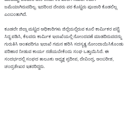
ಜಮೆಯಾಗಿರುವದಿಲ್ಲ. ಇದರಿಂದ ದೇವರು ವರ ಕೊಟ್ಟರು ಪೂಜಾರಿ ಕೊಡಲಿಲ್ಲ
ಎಂಬಂತಾಗಿದೆ.
ಕೂಡಲೇ ಜಿಲ್ಲಾ ಮಟ್ಟದ ಅಧಿಕಾರಿಗಳು ಜಿಲ್ಲೆಯಲ್ಲಿರುವ ಕೂಲಿ ಕಾರ್ಮಿಕರ ಪಟ್ಟಿ
ಸಿದ್ಧ ಪಡಿಸಿ, ಕೆಲವರು ಕಾರ್ಮಿಕ ಇಲಾಖೆಯಲ್ಲಿ ನೋಂದವಣೆ ಮಾಡದಿರುವದನ್ನು
ಗುರುತಿಸಿ ಅಂತವರಿಗೂ ಇಲಾಖೆ ಗಮನ ಹರಿಸಿ ಸದಸ್ಯತ್ವ ನೋಂದಾಯಿಸಿಕೊಂಡು
ಪರಿಹಾರ ನೀಡುವ ಕಾರ್ಯ ನಡೆಯಬೇಕೆಂದು ಸಂಘ ಒತ್ತಾಯಿಸಿದೆ. ಈ
ಸಂದರ್ಭದಲ್ಲಿ ಸಂಘದ ತಾಲೂಕು ಅಧ್ಯಕ್ಷ ಪ್ರದೀಪ, ದೇವಿಂದ್ರ, ಅಂಬರೀಶ,
ಚಂದ್ರಶೇಖರ ಇತರರಿದ್ದರು.