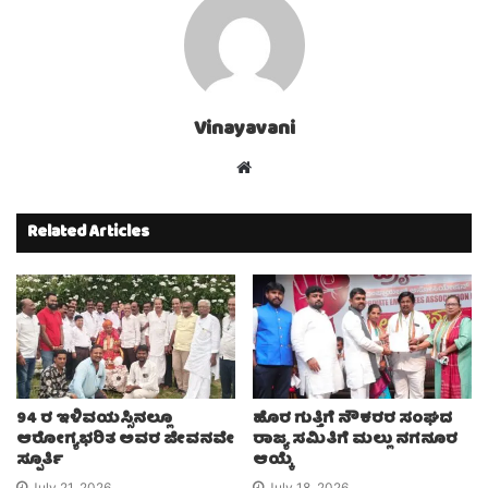
Vinayavani
Website
Related Articles
94 ರ ಇಳಿವಯಸ್ಸಿನಲ್ಲೂ
ಹೊರ ಗುತ್ತಿಗೆ ನೌಕರರ ಸಂಘದ
ಆರೋಗ್ಯಭರಿತ ಅವರ ಜೀವನವೇ
ರಾಜ್ಯ ಸಮಿತಿಗೆ ಮಲ್ಲು ನಗನೂರ
ಸ್ಪೂರ್ತಿ
ಆಯ್ಕೆ
July 21, 2026
July 18, 2026