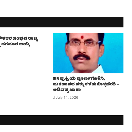
 ನೌಕರರ ಸಂಘದ ರಾಜ್ಯ
ಲು ನಗನೂರ ಆಯ್ಕೆ
SIR ಪ್ರಕ್ರಿಯೆ ಪೂರ್ಣಗೊಳಿಸಿ,
ಮತದಾನದ ಹಕ್ಕು ಕಳೆದುಕೊಳ್ಳಬೇಡಿ –
ಅಡಿವಪ್ಪ ಜಾಕಾ
July 14, 2026