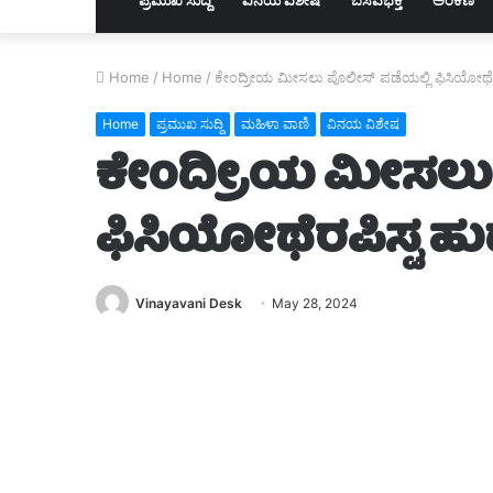
Home
/
Home
/
ಕೇಂದ್ರೀಯ ಮೀಸಲು ಪೊಲೀಸ್‌ ಪಡೆಯಲ್ಲಿ ಫಿಸಿಯೋಥೆರಪಿಸ
Home
ಪ್ರಮುಖ ಸುದ್ದಿ
ಮಹಿಳಾ ವಾಣಿ
ವಿನಯ ವಿಶೇಷ
ಕೇಂದ್ರೀಯ ಮೀಸಲು 
ಫಿಸಿಯೋಥೆರಪಿಸ್ಟ ಹುದ್
Vinayavani Desk
May 28, 2024