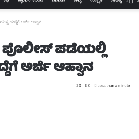
S
್ಟ ಹುದ್ದೆಗೆ ಅರ್ಜಿ ಆಹ್ವಾನ
ಪೊಲೀಸ್‌ ಪಡೆಯಲ್ಲಿ
ದೆಗೆ ಅರ್ಜಿ ಆಹ್ವಾನ
0
0
Less than a minute