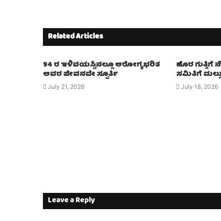
Related Articles
94 ರ ಇಳಿವಯಸ್ಸಿನಲ್ಲೂ ಆರೋಗ್ಯಭರಿತ
ಹೊರ ಗುತ್ತಿಗೆ
ಅವರ ಜೀವನವೇ ಸ್ಪೂರ್ತಿ
ಸಮಿತಿಗೆ ಮಲ್
July 21, 2026
July 18, 2026
Leave a Reply