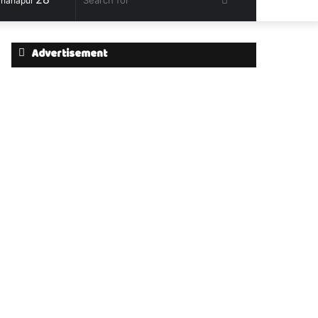
hahapur
for
Advertisement