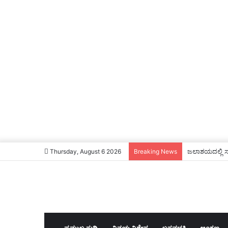
ಜಲಾಶಯದಲ್ಲಿ ಸಾ
Thursday, August 6 2026
Breaking News
ಪ್ರಮುಖ ಸುದ್ದಿ
ವಿನಯ ವಿಶೇಷ
ಬಸವಭಕ್ತಿ
ಅಂಕಣ