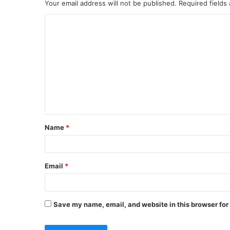
Your email address will not be published.
Required fields
C
o
m
m
e
n
t
Name
*
*
Email
*
Save my name, email, and website in this browser for