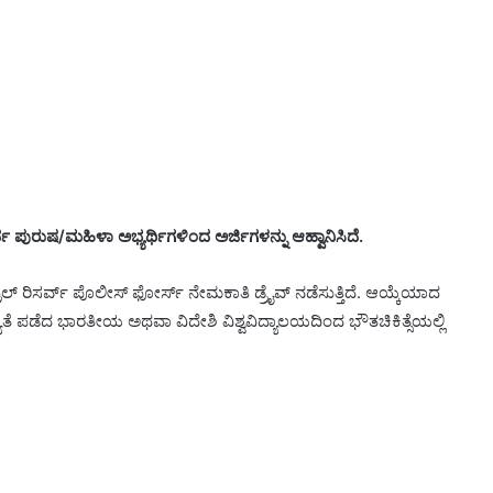
 ಪುರುಷ/ಮಹಿಳಾ ಅಭ್ಯರ್ಥಿಗಳಿಂದ ಅರ್ಜಿಗಳನ್ನು ಆಹ್ವಾನಿಸಿದೆ.
ರಲ್‌ ರಿಸರ್ವ್‌ ಪೊಲೀಸ್‌ ಫೋರ್ಸ್‌ ನೇಮಕಾತಿ ಡ್ರೈವ್‌ ನಡೆಸುತ್ತಿದೆ. ಆಯ್ಕೆಯಾದ
ಯತೆ ಪಡೆದ ಭಾರತೀಯ ಅಥವಾ ವಿದೇಶಿ ವಿಶ್ವವಿದ್ಯಾಲಯದಿಂದ ಭೌತಚಿಕಿತ್ಸೆಯಲ್ಲಿ