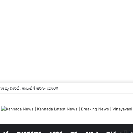
ಕಷ್ಟು ನೀರಿದೆ, ಕಾಲುವೆಗೆ ಹರಿಸಿ- ಯಾಳಗಿ
ಕಥೆ
ಕ್ಯಾಂಪಸ್ ಕಲರವ
ಜನಮನ
ಕಾವ್ಯ
ಸಂಸ್ಕೃತಿ
ಸಾಹಿತ್ಯ