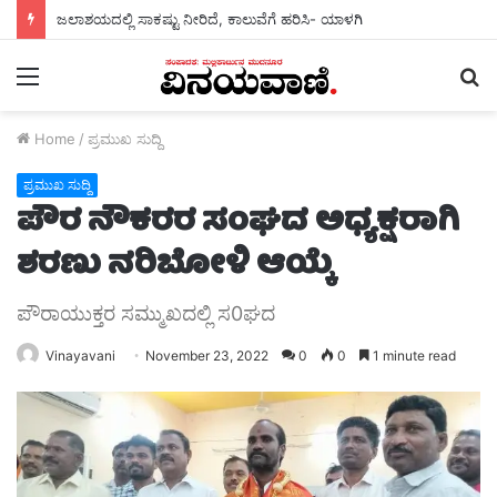
ಜಲಾಶಯದಲ್ಲಿ ಸಾಕಷ್ಟು ನೀರಿದೆ, ಕಾಲುವೆಗೆ ಹರಿಸಿ- ಯಾಳಗಿ
Menu
S
fo
Home
/
ಪ್ರಮುಖ ಸುದ್ದಿ
ಪ್ರಮುಖ ಸುದ್ದಿ
ಪೌರ ನೌಕರರ ಸಂಘದ ಅಧ್ಯಕ್ಷರಾಗಿ
ಶರಣು ನರಿಬೋಳಿ ಆಯ್ಕೆ
ಪೌರಾಯುಕ್ತರ ಸಮ್ಮುಖದಲ್ಲಿ ಸ0ಘದ
Vinayavani
November 23, 2022
0
0
1 minute read