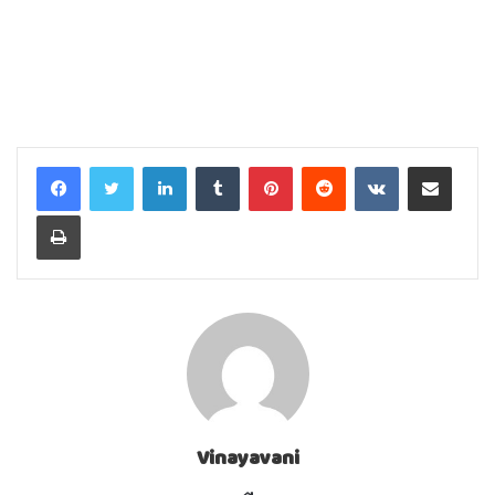
LinkedIn
Tumblr
Pinterest
Reddit
VKontakte
Share via Email
Print
Vinayavani