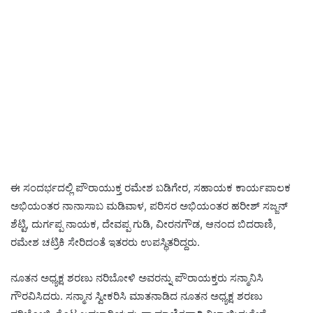
ಈ ಸಂದರ್ಭದಲ್ಲಿ ಪೌರಾಯುಕ್ತ ರಮೇಶ ಬಡಿಗೇರ, ಸಹಾಯಕ ಕಾರ್ಯಪಾಲಕ
ಅಭಿಯಂತರ ನಾನಾಸಾಬ ಮಡಿವಾಳ, ಪರಿಸರ ಅಭಿಯಂತರ ಹರೀಶ್ ಸಜ್ಜನ್
ಶೆಟ್ಟಿ, ದುರ್ಗಪ್ಪ ನಾಯಕ, ದೇವಪ್ಪ ಗುಡಿ, ವೀರನಗೌಡ, ಆನಂದ ಬಿದರಾಣಿ,
ರಮೇಶ ಚಟ್ರಿಕಿ ಸೇರಿದಂತೆ ಇತರರು ಉಪಸ್ಥಿತರಿದ್ದರು.
ನೂತನ ಅಧ್ಯಕ್ಷ ಶರಣು ನರಿಬೋಳಿ ಅವರನ್ನು ಪೌರಾಯಕ್ತರು ಸನ್ಮಾನಿಸಿ
ಗೌರವಿಸಿದರು. ಸನ್ಮಾನ ಸ್ವೀಕರಿಸಿ ಮಾತನಾಡಿದ ನೂತನ ಅಧ್ಯಕ್ಷ ಶರಣು