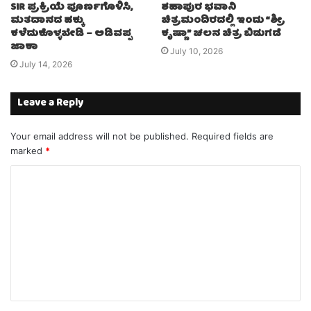
SIR ಪ್ರಕ್ರಿಯೆ ಪೂರ್ಣಗೊಳಿಸಿ,
ಶಹಾಪುರ ಭವಾನಿ
ಮತದಾನದ ಹಕ್ಕು
ಚಿತ್ರಮಂದಿರದಲ್ಲಿ ಇಂದು “ಶ್ರೀ
ಕಳೆದುಕೊಳ್ಳಬೇಡಿ – ಅಡಿವಪ್ಪ
ಕೃಷ್ಣಾ” ಚಲನ ಚಿತ್ರ ಬಿಡುಗಡೆ
ಜಾಕಾ
July 10, 2026
July 14, 2026
Leave a Reply
Your email address will not be published.
Required fields are
marked
*
C
o
m
m
e
n
t