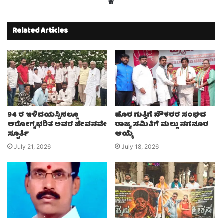
Website
Related Articles
94 ರ ಇಳಿವಯಸ್ಸಿನಲ್ಲೂ
ಹೊರ ಗುತ್ತಿಗೆ ನೌಕರರ ಸಂಘದ
ಆರೋಗ್ಯಭರಿತ ಅವರ ಜೀವನವೇ
ರಾಜ್ಯ ಸಮಿತಿಗೆ ಮಲ್ಲು ನಗನೂರ
ಸ್ಪೂರ್ತಿ
ಆಯ್ಕೆ
July 21, 2026
July 18, 2026