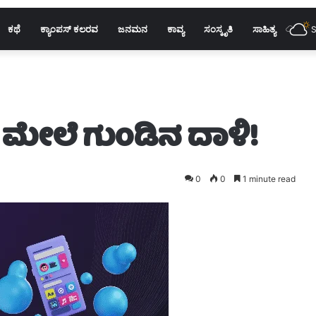
ಕಥೆ
ಕ್ಯಾಂಪಸ್ ಕಲರವ
ಜನಮನ
ಕಾವ್ಯ
ಸಂಸ್ಕೃತಿ
ಸಾಹಿತ್ಯ
S
’ ಮೇಲೆ ಗುಂಡಿನ ದಾಳಿ!
0
0
1 minute read