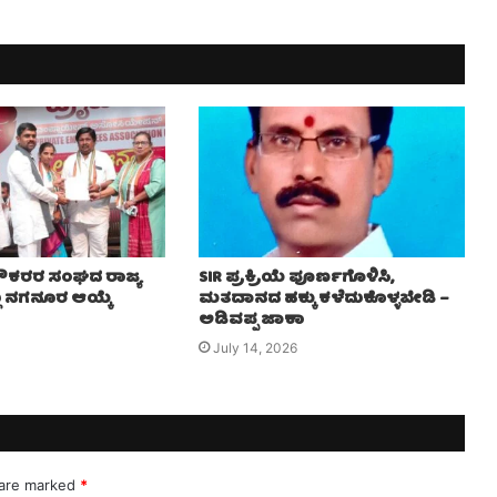
 ನೌಕರರ ಸಂಘದ ರಾಜ್ಯ
SIR ಪ್ರಕ್ರಿಯೆ ಪೂರ್ಣಗೊಳಿಸಿ,
ಲು ನಗನೂರ ಆಯ್ಕೆ
ಮತದಾನದ ಹಕ್ಕು ಕಳೆದುಕೊಳ್ಳಬೇಡಿ –
ಅಡಿವಪ್ಪ ಜಾಕಾ
July 14, 2026
 are marked
*