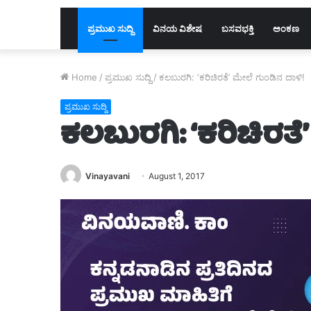
ಪ್ರಮುಖ ಸುದ್ದಿ
ವಿನಯ ವಿಶೇಷ
ಬಸವಭಕ್ತಿ
ಅಂಕಣ
Home
/
ಪ್ರಮುಖ ಸುದ್ದಿ
/
ಕಲಬುರಗಿ: ‘ಕರಿಚಿರತೆ’ ಮೇಲೆ ಗುಂಡಿನ ದಾಳಿ!
ಪ್ರಮುಖ ಸುದ್ದಿ
ಕಲಬುರಗಿ: ‘ಕರಿಚಿರತೆ
Vinayavani
August 1, 2017