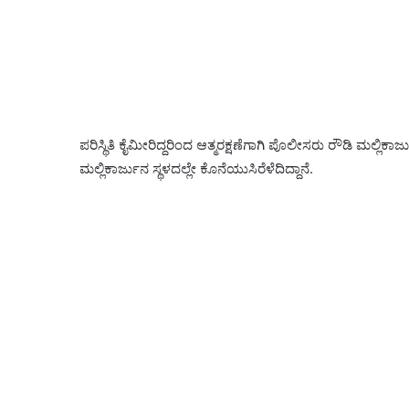
ಪರಿಸ್ಥಿತಿ ಕೈಮೀರಿದ್ದರಿಂದ ಆತ್ಮರಕ್ಷಣೆಗಾಗಿ ಪೊಲೀಸರು ರೌಡಿ ಮಲ್ಲಿಕ
ಮಲ್ಲಿಕಾರ್ಜುನ ಸ್ಥಳದಲ್ಲೇ ಕೊನೆಯುಸಿರೆಳೆದಿದ್ದಾನೆ.