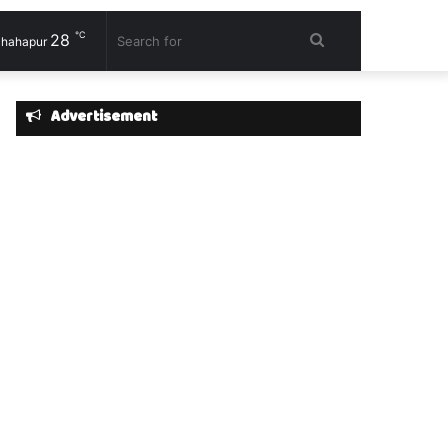
℃
28
Search
hahapur
for
Advertisement