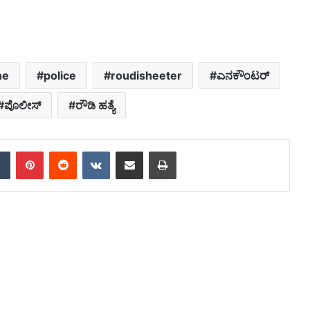
he
police
roudisheeter
ಎನಕೌಂಟರ್
ಪೊಲೀಸ್
ರೌಡಿ ಹತ್ಯೆ
dIn
Tumblr
Pinterest
Reddit
VKontakte
Share via Email
Print