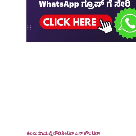
ಕಲಬುರಗಿಯಲ್ಲಿ ರೌಡಿಶೀಟರ್ ಎನ್ ಕೌಂಟರ್!