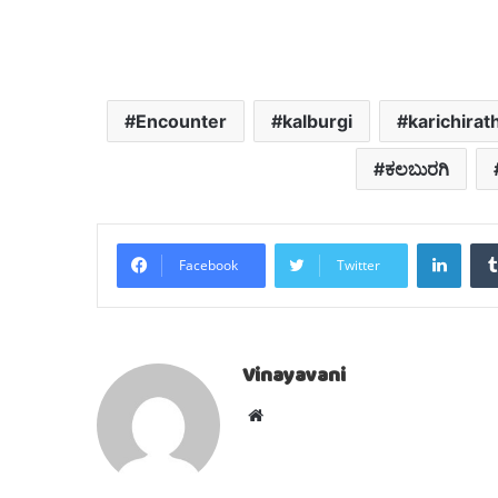
Encounter
kalburgi
karichirat
ಕಲಬುರಗಿ
Linke
Facebook
Twitter
Vinayavani
Website