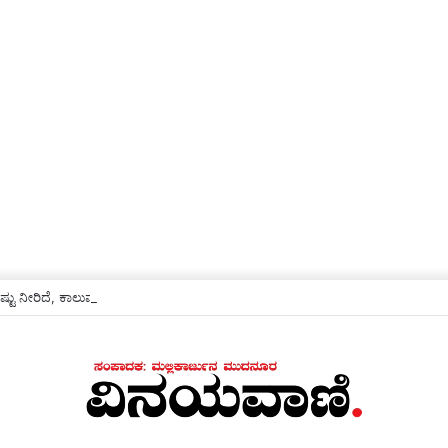
ಟು ನೀರಿದೆ, ಕಾಲುವೆಗೆ ಹರಿಸಿ- ಯಾಳಗಿ