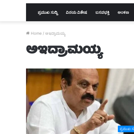
ಪ್ರಮುಖ ಸುದ್ದಿ
ವಿನಯ ವಿಶೇಷ
ಬಸವಭಕ್ತಿ
ಅಂಕಣ
Home
/
ಅಇದ್ರಾಮಯ್ಯ
ಅಇದ್ರಾಮಯ್ಯ
ಪ್ರಮುಖ ಸುದ