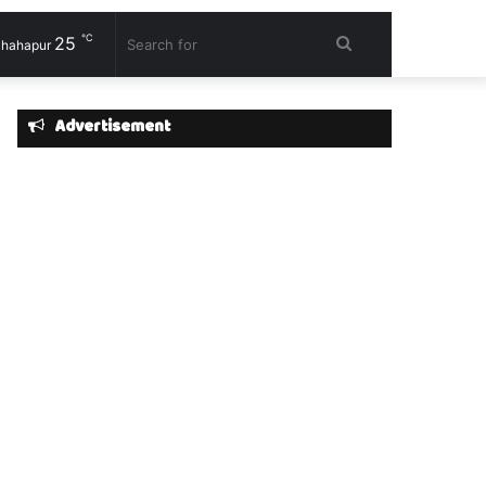
℃
25
Search
hahapur
for
Advertisement