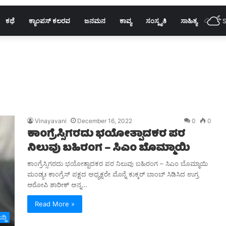
ಕಥೆ
ಕ್ಯಾಂಪಸ್ ಕಲರವ
ಜನಮನ
ಕಾವ್ಯ
ಸಂಸ್ಕೃತಿ
ಸಾಹಿತ್ಯ
S
Vinayavani
December 16, 2022
0
0
ಕಾಂಗ್ರೆಸ್ಸಿಗರದು ಭಯೋತ್ಪಾದಕರ ಪರ
ನಿಲುವು ಬಹಿರಂಗ – ಸಿಎಂ ಬೊಮ್ಮಾಯಿ
ಕಾಂಗ್ರೆಸ್ಸಿಗರದು ಭಯೋತ್ಪಾದಕರ ಪರ ನಿಲುವು ಬಹಿರಂಗ – ಸಿಎಂ ಬೊಮ್ಮಾಯಿ
ಮಂಡ್ಯಃ ಕಾಂಗ್ರೆಸ್ ಪಕ್ಷದ ಅಧ್ಯಕ್ಷರೇ ಮೊನ್ನೆ ಕುಕ್ಕರ್ ಬಾಂಬ್ ಸಿಡಿಸಿದ‌ ಉಗ್ರ
ಆರೋಪಿ ಶಾರೀಕ್ ಅನ್ನ…
Read More »
್ದಿ