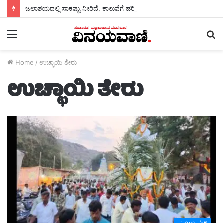
ಜಲಾಶಯದಲ್ಲಿ ಸಾಕಷ್ಟು ನೀರಿದೆ, ಕಾಲುವೆಗೆ ಹರಿಸಿ- ಯಾಳಗಿ
Menu
S
fo
Home
/
ಉಚ್ಛಾಯಿ ತೇರು
ಉಚ್ಛಾಯಿ ತೇರು
ಪ್ರಮುಖ ಸುದ್ದಿ