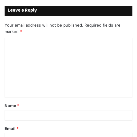
Leave a Reply
Your email address will not be published.
Required fields are
marked
*
C
o
m
m
e
n
t
Name
*
*
Email
*