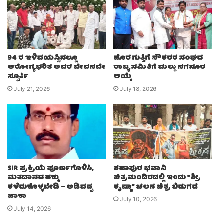
94 ರ ಇಳಿವಯಸ್ಸಿನಲ್ಲೂ
ಹೊರ ಗುತ್ತಿಗೆ ನೌಕರರ ಸಂಘದ
ಆರೋಗ್ಯಭರಿತ ಅವರ ಜೀವನವೇ
ರಾಜ್ಯ ಸಮಿತಿಗೆ ಮಲ್ಲು ನಗನೂರ
ಸ್ಪೂರ್ತಿ
ಆಯ್ಕೆ
July 21, 2026
July 18, 2026
SIR ಪ್ರಕ್ರಿಯೆ ಪೂರ್ಣಗೊಳಿಸಿ,
ಶಹಾಪುರ ಭವಾನಿ
ಮತದಾನದ ಹಕ್ಕು
ಚಿತ್ರಮಂದಿರದಲ್ಲಿ ಇಂದು “ಶ್ರೀ
ಕಳೆದುಕೊಳ್ಳಬೇಡಿ – ಅಡಿವಪ್ಪ
ಕೃಷ್ಣಾ” ಚಲನ ಚಿತ್ರ ಬಿಡುಗಡೆ
ಜಾಕಾ
July 10, 2026
July 14, 2026