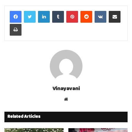
LinkedIn
Tumblr
Pinterest
Reddit
VKontakte
Share via Email
Print
Vinayavani
Website
Related Articles