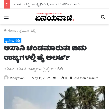
ಜಲಾಶಯದಲ್ಲಿ ಸಾಕಷ್ಟು ನೀರಿದೆ, ಕಾಲುವೆಗೆ ಹರಿಸಿ- ಯಾಳಗಿ
Menu
S
fo
Home
/
ಪ್ರಮುಖ ಸುದ್ದಿ
ಪ್ರಮುಖ ಸುದ್ದಿ
ಅಸಾನಿ ಚಂಡಮಾರುತಃ ಐದು
ರಾಜ್ಯಗಳಲ್ಲಿ ಹೈ ಅಲರ್ಟ್
ಯಾವ ಯಾವ ರಾಜ್ಯಗಳಲ್ಲಿ ಹೈ ಅಲರ್ಟ್
Vinayavani
May 11, 2022
0
0
Less than a minute